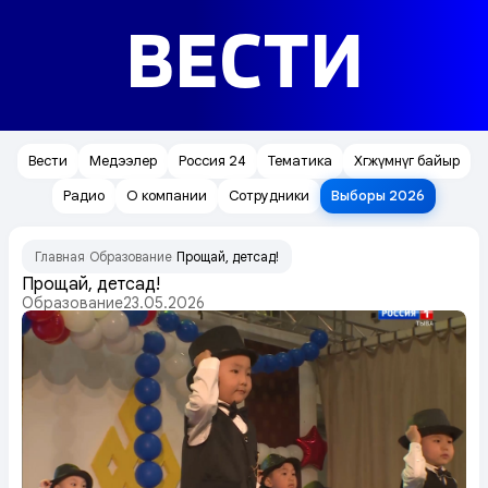
ВЕСТИ
Вести
Медээлер
Россия 24
Тематика
Хөгжүмнүг байыр
Радио
О компании
Сотрудники
Выборы 2026
Главная
Образование
Прощай, детсад!
/
/
Прощай, детсад!
Образование
23.05.2026