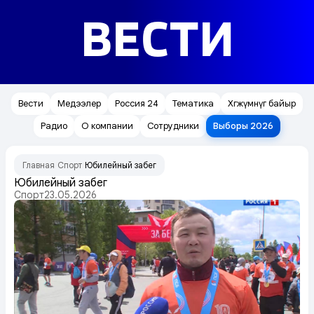
ВЕСТИ
Вести
Медээлер
Россия 24
Тематика
Хөгжүмнүг байыр
Радио
О компании
Сотрудники
Выборы 2026
Главная
Спорт
Юбилейный забег
/
/
Юбилейный забег
Спорт
23.05.2026