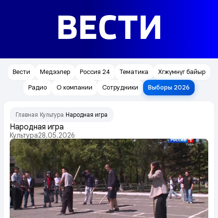
ВЕСТИ
Вести
Медээлер
Россия 24
Тематика
Хөгжүмнүг байыр
Радио
О компании
Сотрудники
Выборы 2026
Главная
Культура
Народная игра
/
/
Народная игра
Культура
28.05.2026