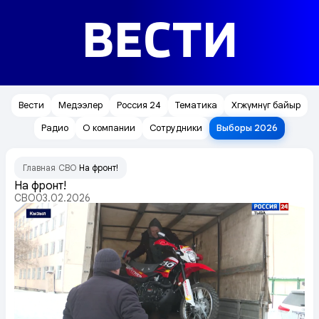
ВЕСТИ
Вести
Медээлер
Россия 24
Тематика
Хөгжүмнүг байыр
Радио
О компании
Сотрудники
Выборы 2026
Главная
СВО
На фронт!
/
/
На фронт!
СВО
03.02.2026