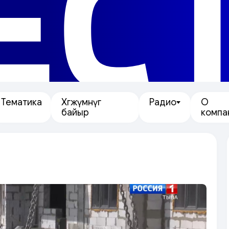
ЕС
Тематика
Хөгжүмнүг
Радио
О
байыр
компа