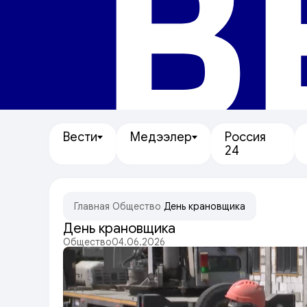
В
Вести
Медээлер
Россия
24
Главная
/
Общество
/
День крановщика
День крановщика
Общество
04.06.2026