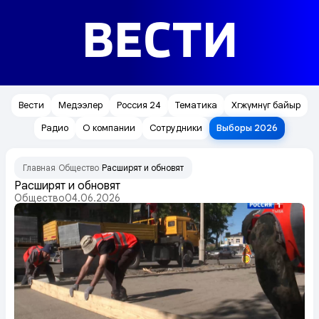
ВЕСТИ
Вести
Медээлер
Россия 24
Тематика
Хөгжүмнүг байыр
Радио
О компании
Сотрудники
Выборы 2026
Главная
Общество
Расширят и обновят
/
/
Расширят и обновят
Общество
04.06.2026