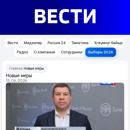
ВЕСТИ
Вести
Медээлер
Россия 24
Тематика
Хөгжүмнүг байыр
Радио
О компании
Сотрудники
Выборы 2026
Главная
Новые меры
/
Новые меры
15.06.2026