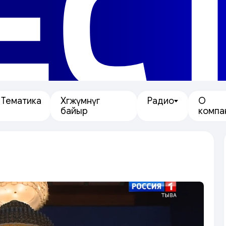
ЕС
Тематика
Хөгжүмнүг
Радио
О
байыр
компа