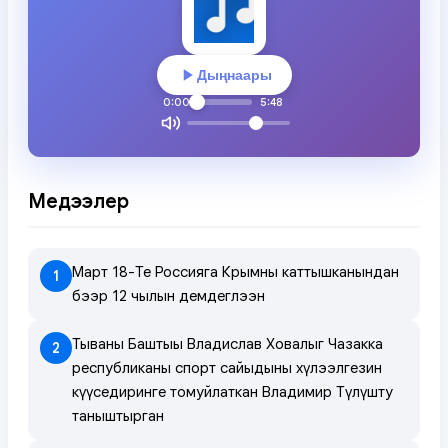
Дыңнаары
0:00
5:48
Медээлер
Март 18-Те Россияга Крымның каттышканындан
1
бээр 12 чылын демдеглээн
Тываның Баштыңы Владислав Ховалыг Чазакка
2
республиканың спорт сайыдының хүлээлгезин
күүседиринге томуйлаткан Владимир Түлүшту
таныштырган