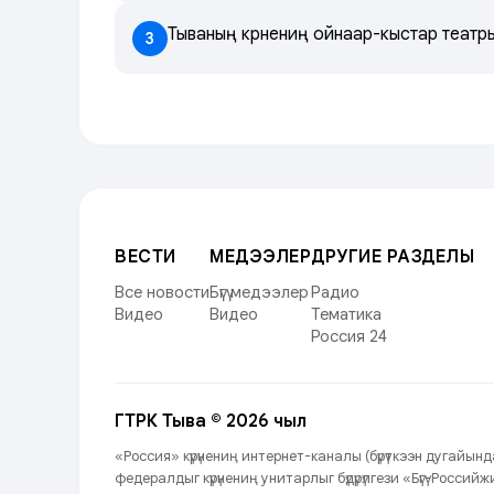
Тываның күрүнениң ойнаар-кыстар теат
3
ВЕСТИ
МЕДЭЭЛЕР
ДРУГИЕ РАЗДЕЛЫ
Все новости
Бүгү медээлер
Радио
Видео
Видео
Тематика
Россия 24
ГТРК Тыва © 2026 чыл
«Россия» күрүнениң интернет-каналы (бүрүткээн дугайы
федералдыг күрүнениң унитарлыг бүдүрүлгези «Бүгү-Росси