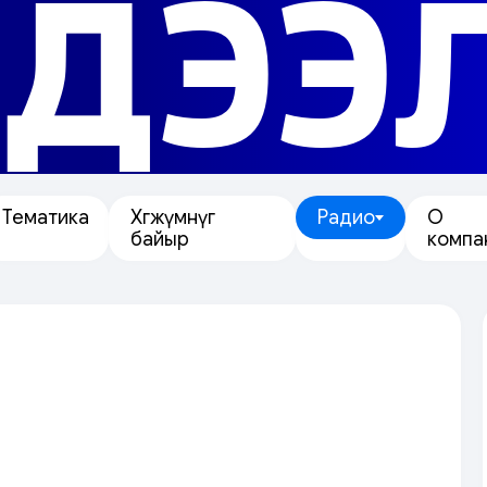
ДЭЭ
Тематика
Хөгжүмнүг
Радио
О
байыр
компа