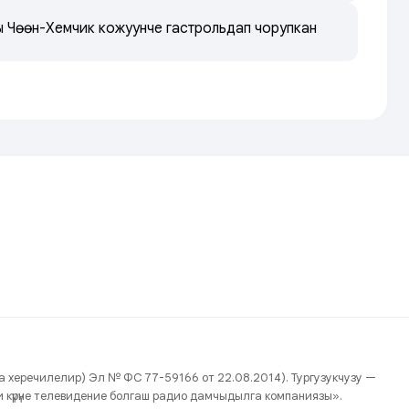
ры Чөөн-Хемчик кожуунче гастрольдап чорупкан
нда херечилелир) Эл № ФС 77-59166 от 22.08.2014). Тургузукчузу —
йжи күрүне телевидение болгаш радио дамчыдылга компаниязы».