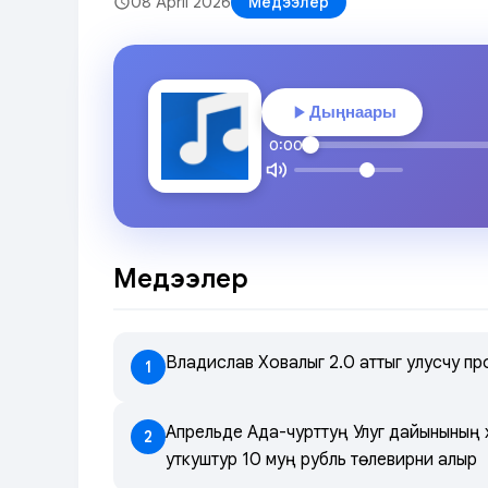
08 April 2026
Медээлер
Дыңнаары
0:00
Медээлер
Владислав Ховалыг 2.0 аттыг улусчу п
1
Апрельде Ада-чурттуң Улуг дайынының х
2
уткуштур 10 муң рубль төлевирни алыр