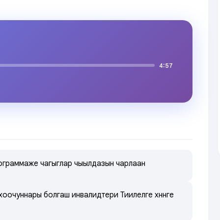
4:57
рограммаже чагыглар чыылдазын чарлаан
оочуннары болгаш инвалидтери Тиилелге хүнүнге