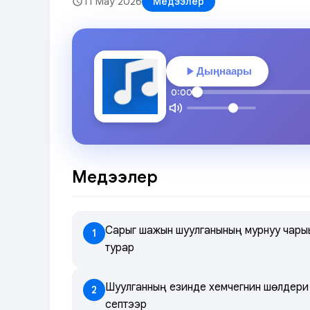
11 May 2026
Медээлер
Дыңнаары
0:00
Медээлер
Сарыг шажын шуулганының мурнуу чары
1
турар
Шуулганның үезинде хемчегнин шөлдери
2
септээр