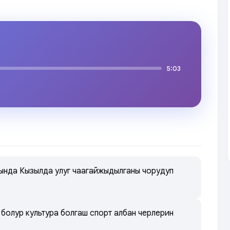
5:03
ында Кызылда улуг чаагайжыдылганы чорудуп
 болур культура болгаш спорт албан черлерин