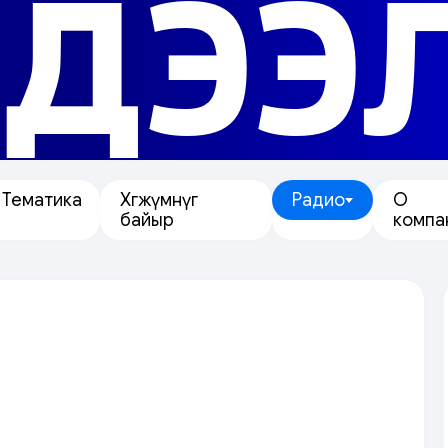
ДЭЭ
Тематика
Хөгжүмнүг
Радио
О
байыр
компа