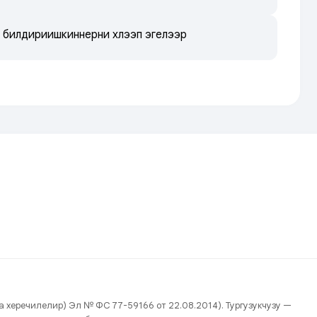
е билдириишкиннерни хүлээп эгелээр
нда херечилелир) Эл № ФС 77-59166 от 22.08.2014). Тургузукчузу —