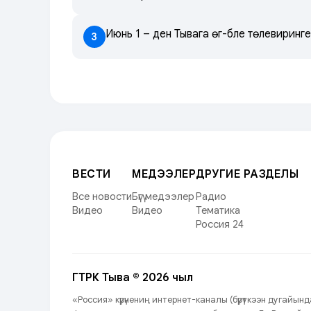
Июнь 1 – ден Тывага өг-бүле төлевиринг
3
ВЕСТИ
МЕДЭЭЛЕР
ДРУГИЕ РАЗДЕЛЫ
Все новости
Бүгү медээлер
Радио
Видео
Видео
Тематика
Россия 24
ГТРК Тыва © 2026 чыл
«Россия» күрүнениң интернет-каналы (бүрүткээн дугайы