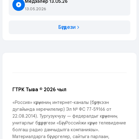
Медээлер 13.05.26
13.05.2026
Бүгүдези
ГТРК Тыва © 2026 чыл
«Россия» күрүнениң интернет-каналы (бүрүткээн
дугайында херечилелир) Эл № ФС 77-59166 от
22.08.2014). Тургузукчузу — федералдыг күрүнениң
унитарлыг бүдүрүлгези «Бүгү-Российжи күрүне телевидение
болгаш радио дамчыдылга компаниязы».
Материалдарга бүгү эргелер, сайтыга парлаан,