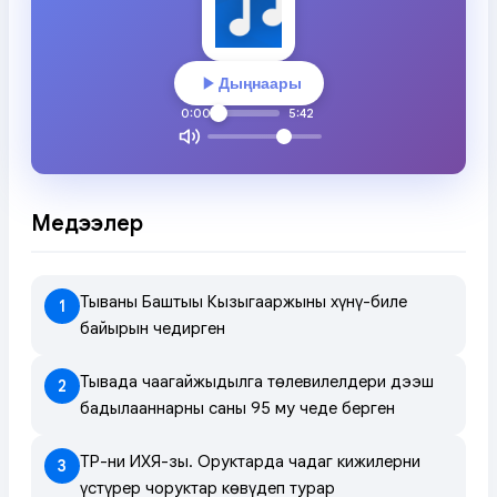
Дыңнаары
0:00
5:42
Медээлер
Тываның Баштыңы Кызыгааржының хүнү-биле
1
байырын чедирген
Тывада чаагайжыдылга төлевилелдери дээш
2
бадылааннарның саны 95 муң чеде берген
ТР-ниң ИХЯ-зы. Оруктарда чадаг кижилерни
3
үстүрер чоруктар көвүдеп турар