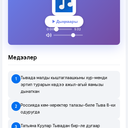
Дыңнаары
0:00
5:32
Медээлер
Тывада малдың кыштаглаашкыны хүр-менди
1
эртип турарын көдээ ажыл-агый яамызы
дыңнаткан
Россияда кем-херектер талазы-биле Тыва 8-ки
2
одуругда
Татьяна Куулар Тывадан бир-ле дугаар
3