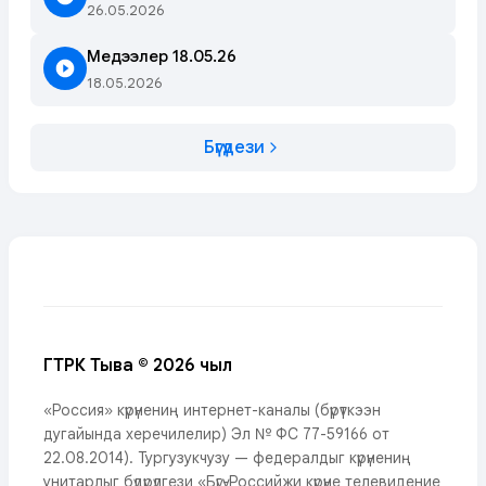
26.05.2026
Медээлер 18.05.26
18.05.2026
Бүгүдези
ГТРК Тыва © 2026 чыл
«Россия» күрүнениң интернет-каналы (бүрүткээн
дугайында херечилелир) Эл № ФС 77-59166 от
22.08.2014). Тургузукчузу — федералдыг күрүнениң
унитарлыг бүдүрүлгези «Бүгү-Российжи күрүне телевидение