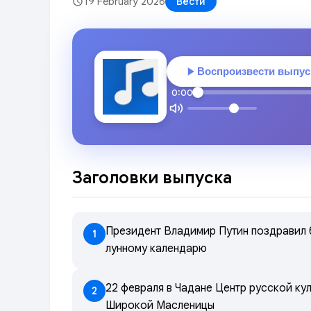
19 February 2026
Вести
Воспроизвести выпус
0:00
Заголовки выпуска
Президент Владимир Путин поздравил б
1
лунному календарю
22 февраля в Чадане Центр русской ку
2
Широкой Масленицы