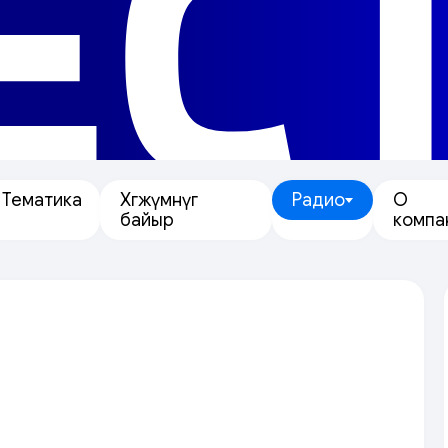
ЕС
Тематика
Хөгжүмнүг
Радио
О
байыр
компа