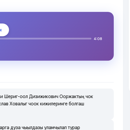
к
4:08
зи Шериг-оол Дизижикович Ооржактың чок
лав Ховалыг чоок кижилеринге болгаш
арга дуза чыылдазы уламчылап турар