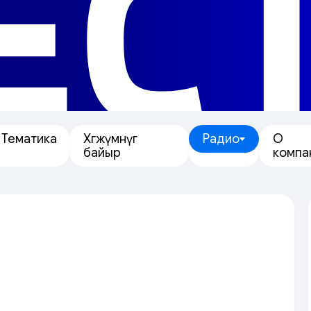
ЕС
Тематика
Хөгжүмнүг
Радио
О
байыр
компа