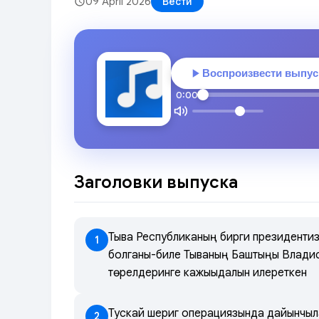
09 April 2026
Вести
Воспроизвести выпус
0:00
Заголовки выпуска
Тыва Республиканың бирги президенти
1
болганы-биле Тываның Баштыңы Владис
төрелдеринге кажыыдалын илереткен
Тускай шериг операциязында дайынчыл
2