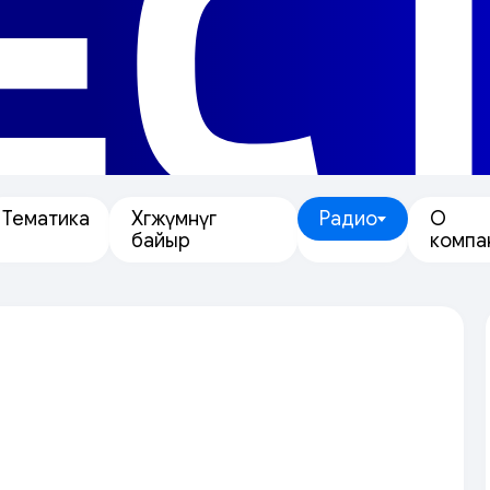
ЕС
Тематика
Хөгжүмнүг
Радио
О
байыр
компа