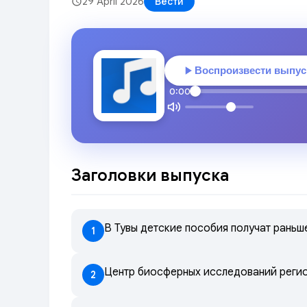
29 April 2026
Вести
Воспроизвести выпус
0:00
Заголовки выпуска
В Тувы детские пособия получат раньш
1
Центр биосферных исследований регио
2