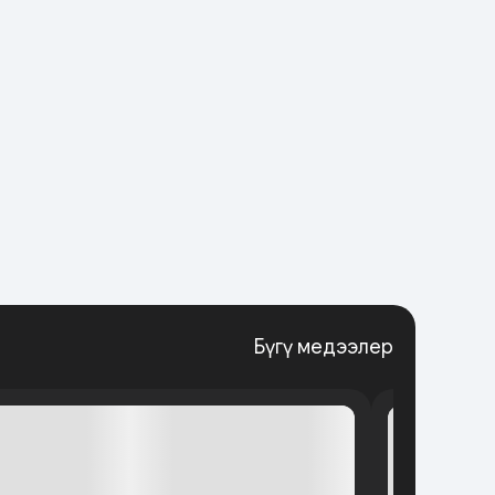
Бүгү медээлер