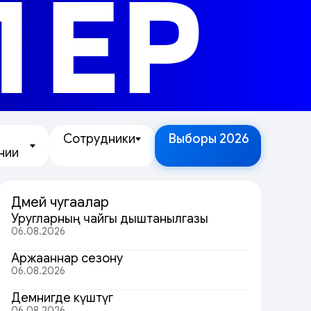
ЛЕР
Сотрудники
Выборы 2026
нии
Дөмей чугаалар
Уругларның чайгы дыштанылгазы
06.08.2026
Аржааннар сезону
06.08.2026
Демнигде күштүг
06.08.2026