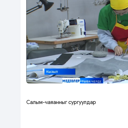
Салым-чаяанныг сургуулдар