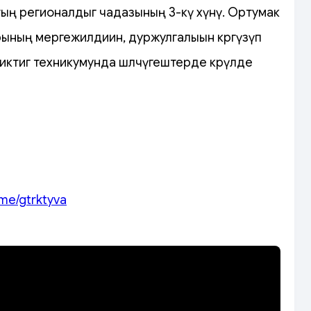
тың регионалдыг чадазының 3-кү хүнү. Ортумак
рының мергежилдиин, дуржулгалыын көргүзүп
иктиг техникумунда шөлчүгештерде көрүлде
.me/gtrktyva