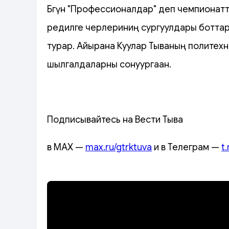
Бөгүн "Профессионалдар" деп чемпионат
өөредилге черлериниң сургуулдары ботта
турар. Айырана Куулар Тываның политехн
шылгалдаларны сонуургаан.
Подписывайтесь на Вести Тыва
в MAX —
max.ru/gtrktuva
и в Телеграм —
t