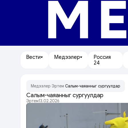
МЕ
Вести
Медээлер
Россия
24
Медээлер
/
Эртем
/
Салым-чаяанныг сургуулдар
Салым-чаяанныг сургуулдар
Эртем
13.02.2026