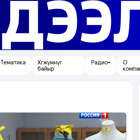
ДЭЭ
Тематика
Хөгжүмнүг
Радио
О
байыр
компа