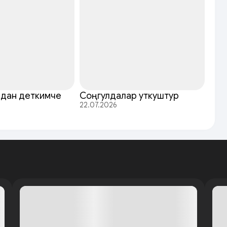
рдан деткимче
Соңгулдалар уткуштур
22.07.2026