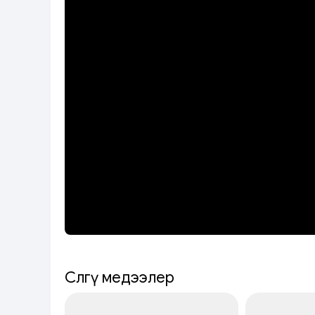
Сөөлгү медээлер