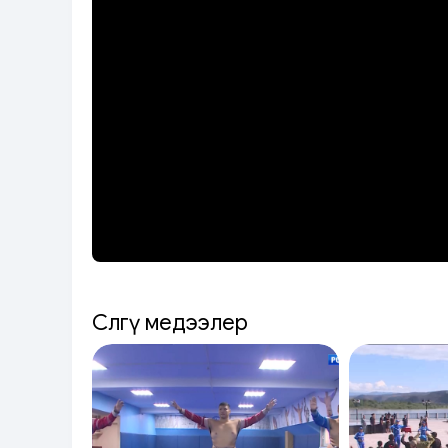
Сөөлгү медээлер