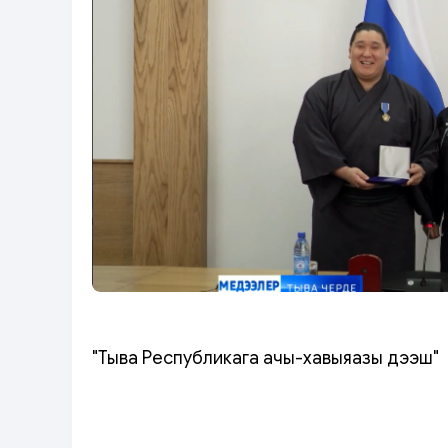
"Тыва Республикага ачы-хавыяазы дээш"