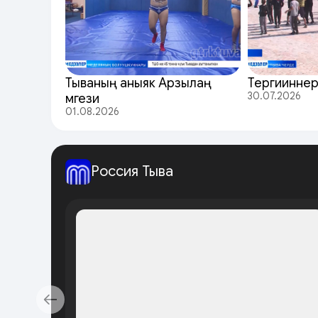
Тываның аныяк Арзылаң
Тергииннер
30.07.2026
мөгези
01.08.2026
Россия Тыва