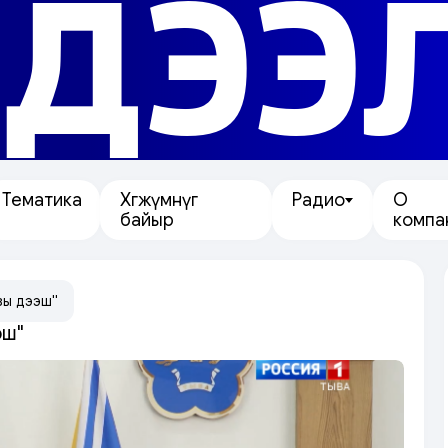
ДЭЭ
Тематика
Хөгжүмнүг
Радио
О
байыр
компа
зы дээш"
эш"