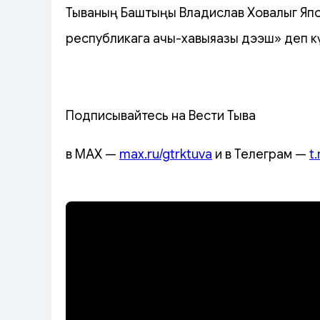
Тываның Баштыңы Владислав Ховалыг Япо
республикага ачы-хавыяазы дээш» деп к
Подписывайтесь на Вести Тыва
в MAX —
max.ru/gtrktuva
и в Телеграм —
t