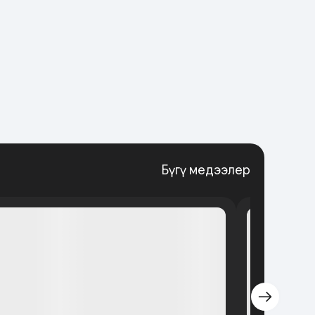
Бүгү медээлер