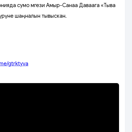
нияда сумо мөгези Амыр-Санаа Даваага «Тыва
үрүне шаңналын тывыскан.
.me/gtrktyva