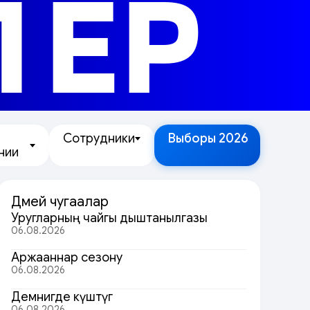
ЛЕР
Сотрудники
Выборы 2026
нии
Дөмей чугаалар
Уругларның чайгы дыштанылгазы
06.08.2026
Аржааннар сезону
06.08.2026
Демнигде күштүг
06.08.2026