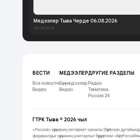
Медээлер Тыва Черде 06.08.2026
06.08.2026
ВЕСТИ
МЕДЭЭЛЕР
ДРУГИЕ РАЗДЕЛЫ
Все новости
Бүгү медээлер
Радио
Видео
Видео
Тематика
Россия 24
ГТРК Тыва © 2026 чыл
«Россия» күрүнениң интернет-каналы (бүрүткээн дугайы
федералдыг күрүнениң унитарлыг бүдүрүлгези «Бүгү-Росси