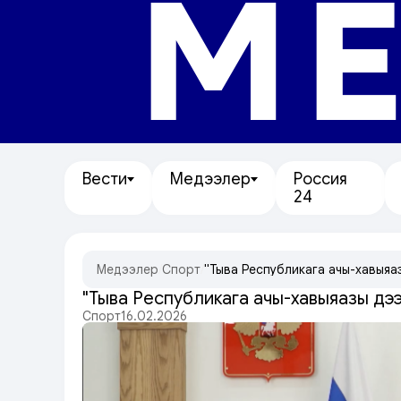
МЕ
Вести
Медээлер
Россия
24
Медээлер
/
Спорт
/
"Тыва Республикага ачы-хавыяа
"Тыва Республикага ачы-хавыяазы дэ
Спорт
16.02.2026