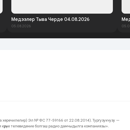
Медээлер Тыва Черде 04.08.2026
Мед
05.08.2026
05.0
нда херечилелир) Эл № ФС 77-59166 от 22.08.2014). Тургузукчузу —
йжи күрүне телевидение болгаш радио дамчыдылга компаниязы».