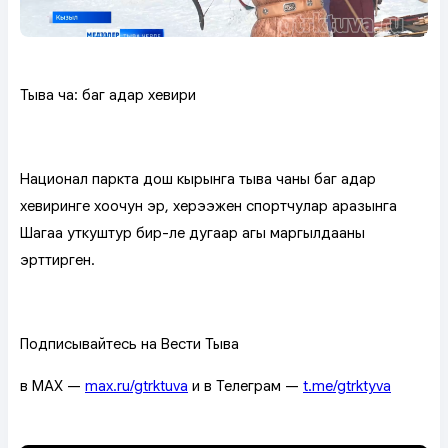
Тыва ча: баг адар хевири
Национал паркта дош кырынга тыва чаның баг адар
хевиринге хоочун эр, херээжен спортчулар аразынга
Шагаа уткуштур бир-ле дугаар аңгы маргылдааны
эрттирген.
Подписывайтесь на Вести Тыва
в MAX —
max.ru/gtrktuva
и в Телеграм —
t.me/gtrktyva