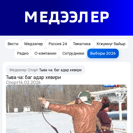
МЕДЭЭЛЕР
Вести
Медээлер
Россия 24
Тематика
Хөгжүмнүг байыр
Радио
О компании
Сотрудники
Выборы 2026
Медээлер
Спорт
Тыва ча: баг адар хевири
/
/
Тыва ча: баг адар хевири
Спорт
16.02.2026