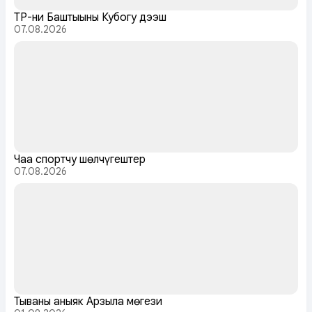
ТР-ниң Баштыңының Кубогу дээш
07.08.2026
Чаа спортчу шөлчүгештер
07.08.2026
Тываның аныяк Арзылаң мөгези