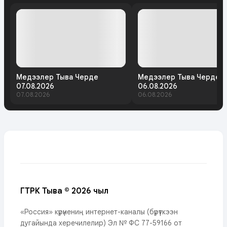
Медээлер Тыва Черде
Медээлер Тыва Черде
07.08.2026
06.08.2026
07.08.2026
06.08.2026
ГТРК Тыва © 2026 чыл
«Россия» күрүнениң интернет-каналы (бүрүткээн
дугайында херечилелир) Эл № ФС 77-59166 от