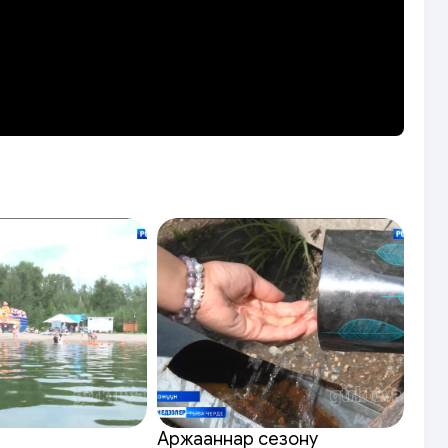
Аржааннар сезону