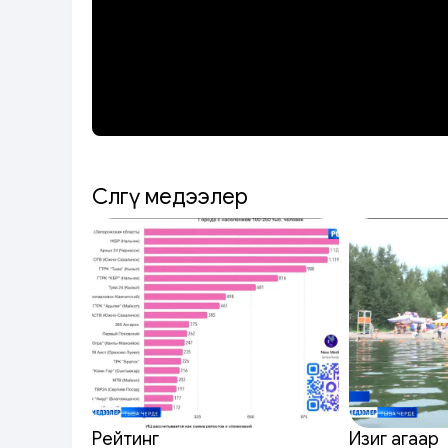
Сөөлгү медээлер
Рейтинг
Изиг агаар