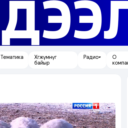
ДЭЭ
Тематика
Хөгжүмнүг
Радио
О
байыр
компа