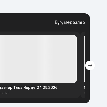
Бүгү медээлер
ээлер Тыва Черде 04.08.2026
Медээлер Т
8.2026
05.08.2026