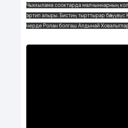
Чыккылама сооктарда малчыннарның кол
эртип алыры. Бистиң тырттырар бөлүүвүс
черде Ролан болгаш Алдынай Ховалыглар