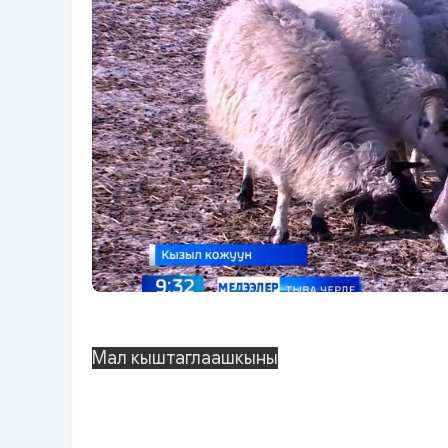
Мал кыштаглаашкыны