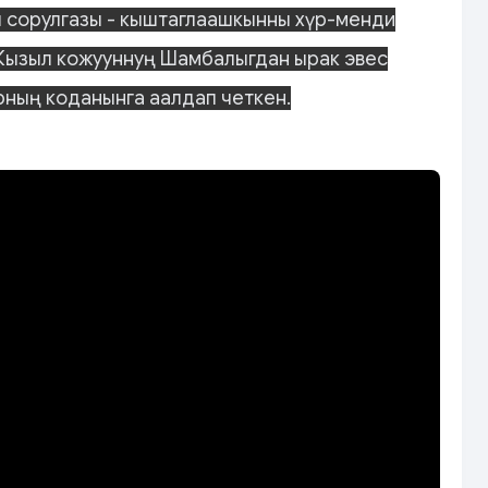
 сорулгазы - кыштаглаашкынны хүр-менди
 Кызыл кожууннуң Шамбалыгдан ырак эвес
ның коданынга аалдап четкен.