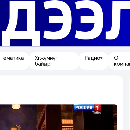
ДЭЭ
Тематика
Хөгжүмнүг
Радио
О
байыр
компа