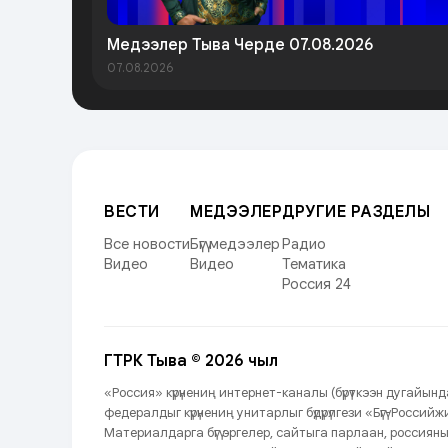
Медээлер Тыва Черде 07.08.2026
07.08.2026
ВЕСТИ
МЕДЭЭЛЕР
ДРУГИЕ РАЗДЕЛЫ
Все новости
Бүгү медээлер
Радио
Видео
Видео
Тематика
Россия 24
ГТРК Тыва © 2026 чыл
«Россия» күрүнениң интернет-каналы (бүрүткээн дугайы
федералдыг күрүнениң унитарлыг бүдүрүлгези «Бүгү-Росси
Материалдарга бүгү эргелер, сайтыга парлаан, россиян