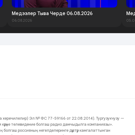
Медээлер Тыва Черде 06.08.2026
Мед
06.08.2026
05.0
нда херечилелир) Эл № ФС 77-59166 от 22.08.2014). Тургузукчузу —
йжи күрүне телевидение болгаш радио дамчыдылга компаниязы».
ың болгаш россияның негелделеринге дүүштүр камгалаттынган