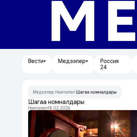
МЕ
Вести
Медээлер
Россия
24
Медээлер
/
Ниитилел
/
Шагаа номналдары
Шагаа номналдары
Ниитилел
18.02.2026