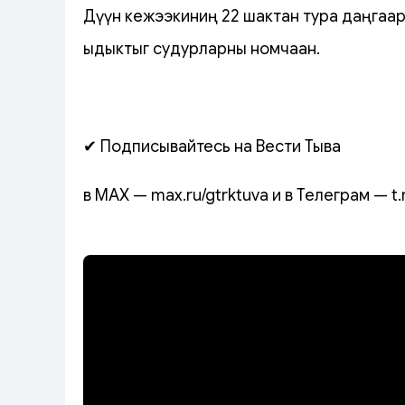
Дүүн кежээкиниң 22 шактан тура даңгаа
ыдыктыг судурларны номчаан.
✔ Подписывайтесь на Вести Тыва
в MAX — max.ru/gtrktuva и в Телеграм — t