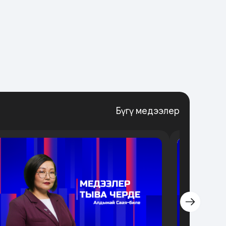
Бүгү медээлер