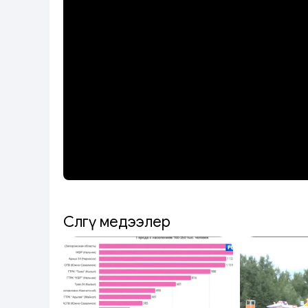
Сөөлгү медээлер