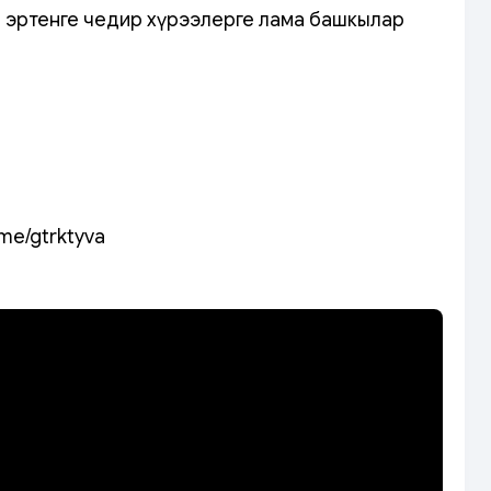
р эртенге чедир хүрээлерге лама башкылар
.me/gtrktyva