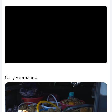
Сөөлгү медээлер