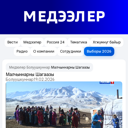
МЕДЭЭЛЕР
Вести
Медээлер
Россия 24
Тематика
Хөгжүмнүг байыр
Радио
О компании
Сотрудники
Выборы 2026
Медээлер
Болуушкуннар
Малчыннарның Шагаазы
/
/
Малчыннарның Шагаазы
Болуушкуннар
19.02.2026