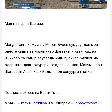
Малчыннарның Шагаазы
Мөңгүн-Тайга кожууннуң Мөген-Бүрен сумузундан ырак
эвесте кыштагга малчыннар Шагааны уткаан. Көдээ
ишчилер саң салыр езулалды кылып, ойнап-хөглеп, ча
адарынга, даш көдүреринге адааннашкан. Малчыннарның
Шагаазын Анай-Хаак Бадын-оол сонуургап четкен.
Подписывайтесь на Вести Тыва
в MAX —
max.ru/gtrktuva
и в Телеграм —
t.me/gtrktyva