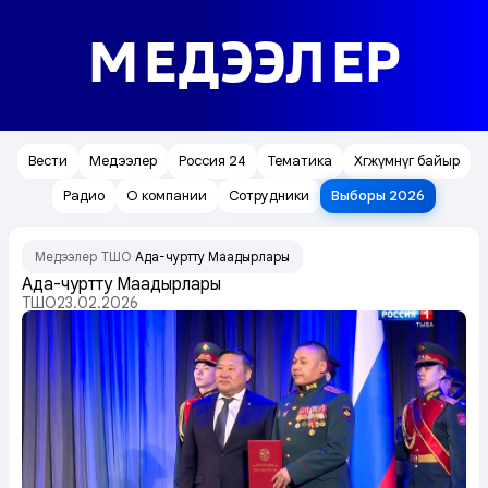
МЕДЭЭЛЕР
Вести
Медээлер
Россия 24
Тематика
Хөгжүмнүг байыр
Радио
О компании
Сотрудники
Выборы 2026
Медээлер
ТШО
Ада-чурттуң Маадырлары
/
/
Ада-чурттуң Маадырлары
ТШО
23.02.2026