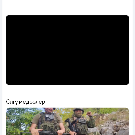
Сөөлгү медээлер