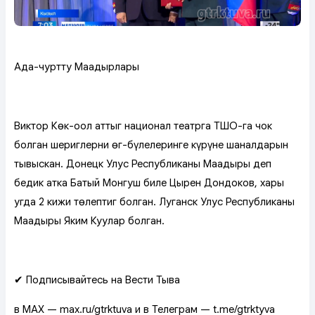
Ада-чурттуң Маадырлары
Виктор Көк-оол аттыг национал театрга ТШО-га чок
болган шериглерниң өг-бүлелеринге күрүне шаңналдарын
тывыскан. Донецк Улус Республиканың Маадыры деп
бедик атка Батый Монгуш биле Цырен Дондоков, хары
угда 2 кижи төлептиг болган. Луганск Улус Республиканың
Маадыры Яким Куулар болган.
✔ Подписывайтесь на Вести Тыва
в MAX — max.ru/gtrktuva и в Телеграм — t.me/gtrktyva