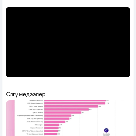
Сөөлгү медээлер