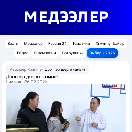
МЕДЭЭЛЕР
Вести
Медээлер
Россия 24
Тематика
Хөгжүмнүг байыр
Радио
О компании
Сотрудники
Выборы 2026
Медээлер
Ниитилел
Дроппер дээрге кымыл?
/
/
Дроппер дээрге кымыл?
Ниитилел
26.02.2026