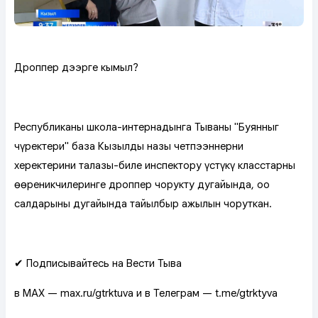
Дроппер дээрге кымыл?
Республиканың школа-интернадынга Тываның "Буянныг
чүректери" база Кызылдың назы четпээннерниң
херектериниң талазы-биле инспектору үстүкү класстарның
өөреникчилеринге дроппер чоруктуң дугайында, ооң
салдарының дугайында тайылбыр ажылын чоруткан.
✔ Подписывайтесь на Вести Тыва
в MAX — max.ru/gtrktuva и в Телеграм — t.me/gtrktyva