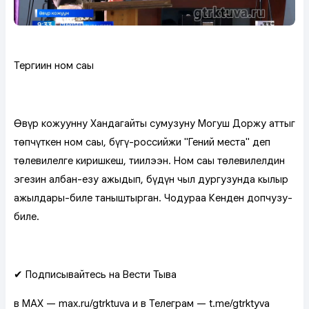
Тергиин ном саңы
Өвүр кожууннуң Хандагайты сумузунуң Моңгуш Доржу аттыг
төпчүткен ном саңы, бүгү-российжи "Гений места" деп
төлевилелге киришкеш, тиилээн. Ном саңы төлевилелдин
эгезин албан-езу ажыдып, бүдүн чыл дургузунда кылыр
ажылдары-биле таныштырган. Чодураа Кенден допчузу-
биле.
✔ Подписывайтесь на Вести Тыва
в MAX — max.ru/gtrktuva и в Телеграм — t.me/gtrktyva