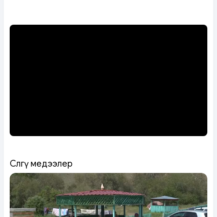
Сөөлгү медээлер