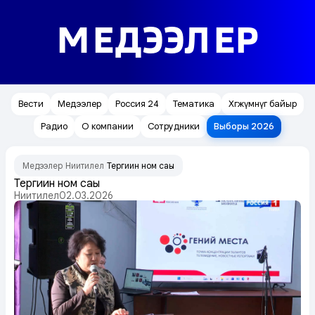
МЕДЭЭЛЕР
Вести
Медээлер
Россия 24
Тематика
Хөгжүмнүг байыр
Радио
О компании
Сотрудники
Выборы 2026
Медээлер
Ниитилел
Тергиин ном саңы
/
/
Тергиин ном саңы
Ниитилел
02.03.2026