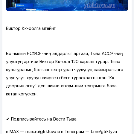
Виктор Көк-оолга мөгейиг
Бо чылын РСФСР-ниң алдарлыг артизи, Тыва АССР-ниң
улустуң артизи Виктор Көк-оол 120 харлап турар. Тыва
культураның болгаш театр уран чүүлүнүң сайзыралынга
улуг үлүг-хуузун киирген өгбеге тураскааттынган "Көк
дээрнин оглу" деп шиини хөгжүм-шии театрынга база
катап көргүскен.
✔ Подписывайтесь на Вести Тыва
в MAX — max.ru/gtrktuva и в Телеграм — t.me/gtrktyva