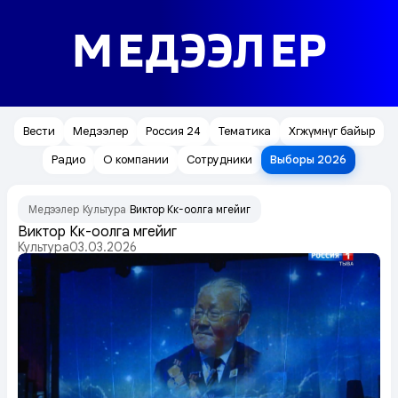
МЕДЭЭЛЕР
Вести
Медээлер
Россия 24
Тематика
Хөгжүмнүг байыр
Радио
О компании
Сотрудники
Выборы 2026
Медээлер
Культура
Виктор Көк-оолга мөгейиг
/
/
Виктор Көк-оолга мөгейиг
Культура
03.03.2026