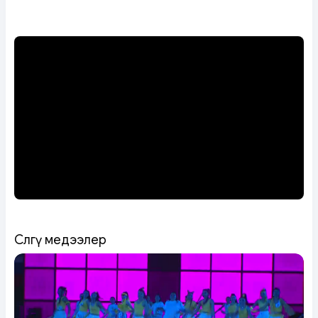
Сөөлгү медээлер