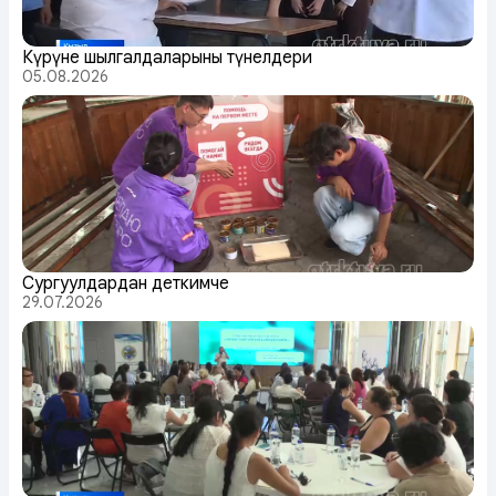
Күрүне шылгалдаларының түңнелдери
05.08.2026
Сургуулдардан деткимче
29.07.2026