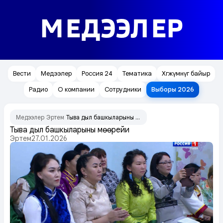
МЕДЭЭЛЕР
Вести
Медээлер
Россия 24
Тематика
Хөгжүмнүг байыр
Радио
О компании
Сотрудники
Выборы 2026
Медээлер
Эртем
Тыва дыл башкыларының мөөрейи
/
/
Тыва дыл башкыларының мөөрейи
Эртем
27.01.2026