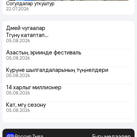
Соңгулдалар уткуштур
22.07.2026
Дөмей чугаалар
Төөгүнү катаптап…
05.08.2026
Азастың эриинде фестиваль
05.08.2026
Күрүне шылгалдаларының түңнелдери
05.08.2026
14 харлыг миллионер
05.08.2026
Кат, мөөгү сезону
05.08.2026
Бүгү медээлер
Россия Тыва