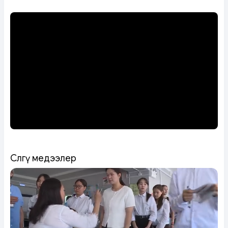
Сөөлгү медээлер