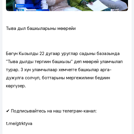
Тыва дыл башкыларының мөөрейи
Бөгүн Кызылдың 22 дугаар уруглар садының базазында
"Тыва дылдың тергиин башкызы" деп мөөрей уламчылап
турар. 3 хүн уламчылаар хемчегге башкылар арга-
дужулга солчуп, боттарының мергежилиниң бедиин
көргүзер.
✔ Подписывайтесь на наш телеграм-канал:
t.me/gtrktyva