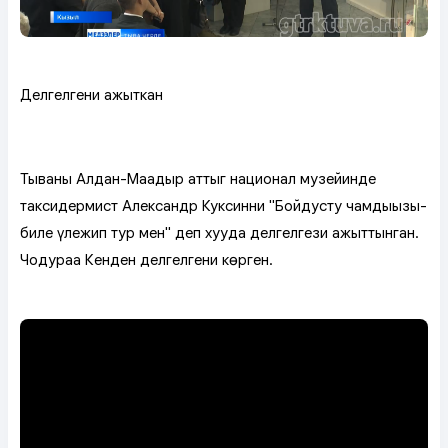
Делгелгени ажыткан
Тываның Алдан-Маадыр аттыг национал музейинде
таксидермист Александр Куксинниң "Бойдустуң чамдыызы-
биле үлежип тур мен" деп хууда делгелгези ажыттынган.
Чодураа Кенден делгелгени көрген.