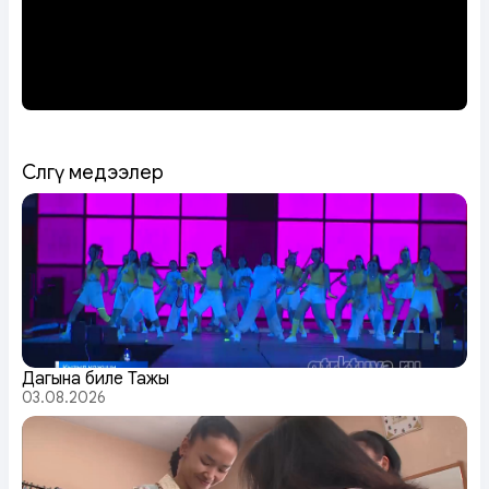
Сөөлгү медээлер
Даңгына биле Тажы
03.08.2026