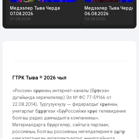
Медээлер Тыва Черде
Медээлер Тыва Черде
07.08.2026
06.08.2026
07.08.2026
06.08.2026
ГТРК Тыва © 2026 чыл
«Россия» күрүнениң интернет-каналы (бүрүткээн
дугайында херечилелир) Эл № ФС 77-59166 от
22.08.2014). Тургузукчузу — федералдыг күрүнениң
унитарлыг бүдүрүлгези «Бүгү-Российжи күрүне телевидение
болгаш радио дамчыдылга компаниязы».
Материалдарга бүгү эргелер, сайтыга парлаан,
россияның болгаш россияның негелделеринге дүүштүр
камгалаттынган интеллектуалдыг өнчү дугайында