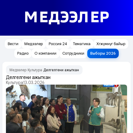
МЕДЭЭЛЕР
Вести
Медээлер
Россия 24
Тематика
Хөгжүмнүг байыр
Радио
О компании
Сотрудники
Выборы 2026
Медээлер
Культура
Делгелгени ажыткан
/
/
Делгелгени ажыткан
Культура
13.03.2026