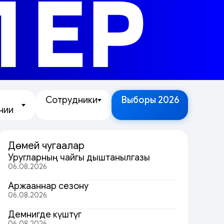
ЛЕР
Сотрудники
Выборы 2026
нии
Дөмей чугаалар
Уругларның чайгы дыштанылгазы
06.08.2026
Аржааннар сезону
06.08.2026
Демнигде күштүг
06.08.2026