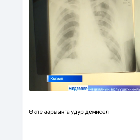
Өкпе аарыынга удур демисел