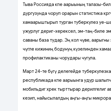
Тыва Россияда өкпе аарыының талазы-бил
дургузунда чоруп орарын статистика көрг
хамаарыштырып турган туберкулез уе-шаг
ужурлуг дериг-херексел, эм-таң-биле эм
саваны база тудар. Эң кол чүве, аарыгны
чүгле кижиниң бодунуң күзелинден хам
профилактиканы чорудары чугула.
Март 24-те бүгү делегейде туберкулезка
республикада өкпе аарыынга удур шалыпч
мобильдиг хөрек тырттырар дерилгелиг а
кезип, найысылалдың аңгы-аңгы микрорай