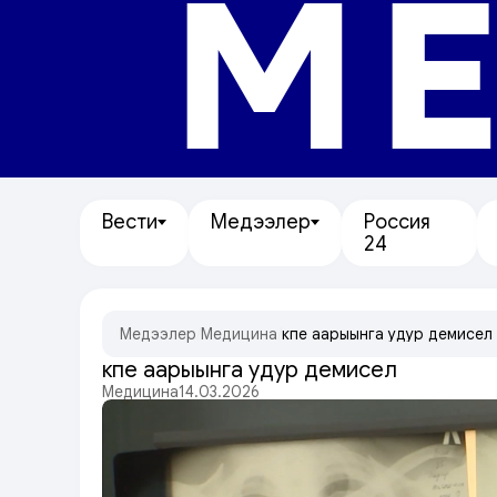
МЕ
Вести
Медээлер
Россия
24
Медээлер
/
Медицина
/
Өкпе аарыынга удур демисел
Өкпе аарыынга удур демисел
Медицина
14.03.2026