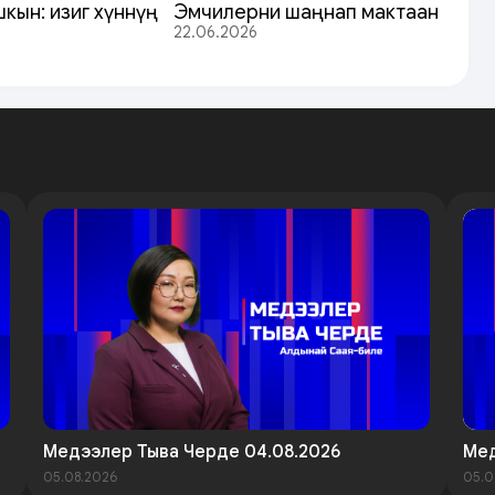
кын: изиг хүннүң
Эмчилерни шаңнап мактаан
22.06.2026
Медээлер Тыва Черде 04.08.2026
Мед
05.08.2026
05.0