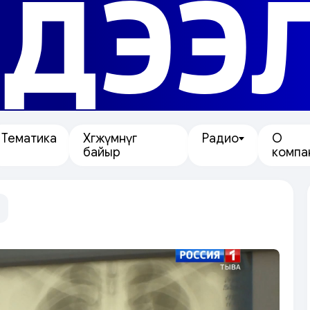
ДЭЭ
Тематика
Хөгжүмнүг
Радио
О
байыр
компа