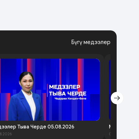
Бүгү медээлер
ээлер Тыва Черде 05.08.2026
Медээлер Т
8.2026
03.08.2026