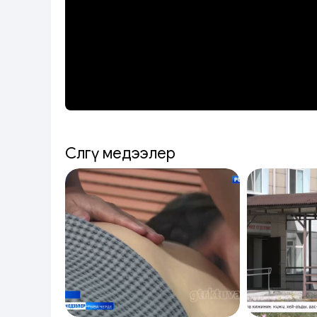
Сөөлгү медээлер