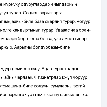
е мурнуку одуругларда хөй чылдарның
үзүп турар. Социал аарыгларга
ның аайы-биле база өскерлип турар. Чогуур
нелге хандыртынып турар. Удавас чаа оран-
 эмнээри берге-даа болза, үзе эмнеттинер,
ааржыр. Аарыгны болдурбазы-биле
 удур демисел хүнү. Аңаа тураскаадып,
ы айны чарлаан. Фтизиатрлар көжүп чоруур
втомашина-биле кожуун, сумуларны эргий
оннарынга чурттакчы чонну шинчилеп, көөр.