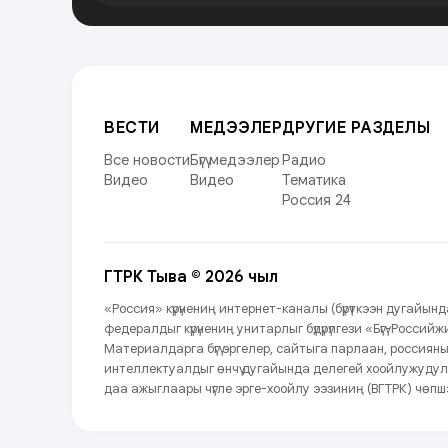
ВЕСТИ
МЕДЭЭЛЕР
ДРУГИЕ РАЗДЕЛЫ
Все новости
Бүгү медээлер
Радио
Видео
Видео
Тематика
Россия 24
ГТРК Тыва © 2026 чыл
«Россия» күрүнениң интернет-каналы (бүрүткээн дугайы
федералдыг күрүнениң унитарлыг бүдүрүлгези «Бүгү-Росси
Материалдарга бүгү эргелер, сайтыга парлаан, россиян
интеллектуалдыг өнчү дугайында делегей хоойлужудул
даа ажыглаары чүгле эрге-хоойлу ээзиниң (ВГТРК) чөпшэ