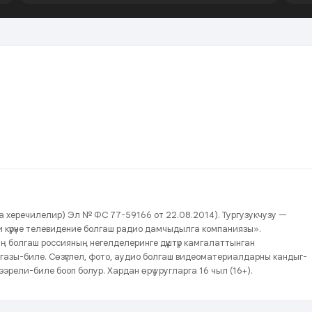
нда херечилелир) Эл № ФС 77-59166 от 22.08.2014). Тургузукчузу —
йжи күрүне телевидение болгаш радио дамчыдылга компаниязы».
ың болгаш россияның негелделеринге дүүштүр камгалаттынган
газы-биле. Сөзүглел, фото, аудио болгаш видеоматериалдарны кандыг-
эрели-биле бооп болур. Хардан өрү уругларга 16 чыл (16+).