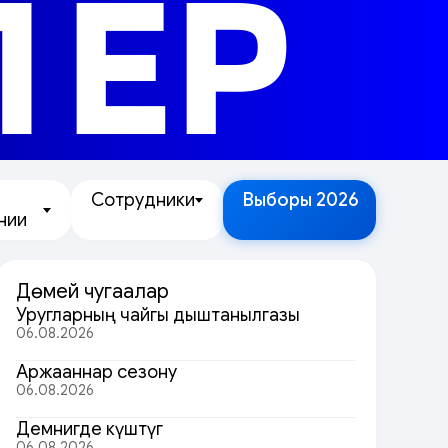
ЛЕР
Сотрудники
Выборы 2026
нии
Дөмей чугаалар
Уругларның чайгы дыштанылгазы
06.08.2026
Аржааннар сезону
06.08.2026
Демнигде күштүг
06.08.2026