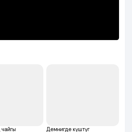
 чайгы
Демнигде күштүг