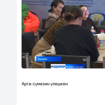
Арга-сүмезин үлешкен