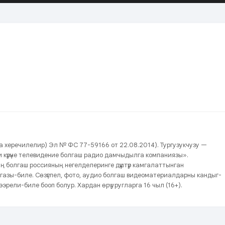
нда херечилелир) Эл № ФС 77-59166 от 22.08.2014). Тургузукчузу —
йжи күрүне телевидение болгаш радио дамчыдылга компаниязы».
ың болгаш россияның негелделеринге дүүштүр камгалаттынган
газы-биле. Сөзүглел, фото, аудио болгаш видеоматериалдарны кандыг-
эрели-биле бооп болур. Хардан өрү уругларга 16 чыл (16+).