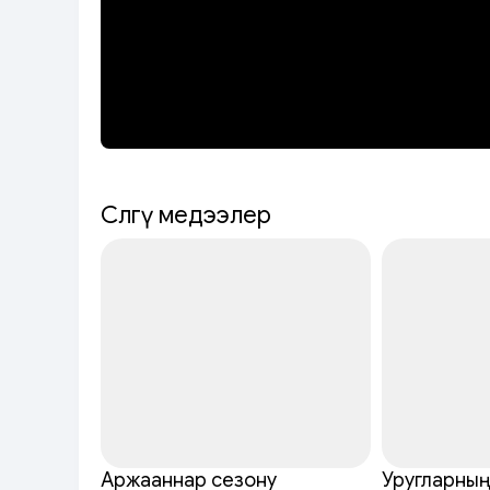
Сөөлгү медээлер
Аржааннар сезону
Уругларның