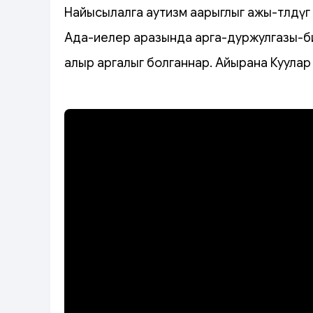
Найысылалга аутизм аарыглыг ажы-төлдүг 
Ада-иелер аразында арга-дуржулгазы-б
алыр аргалыг болганнар. Айырана Куулар