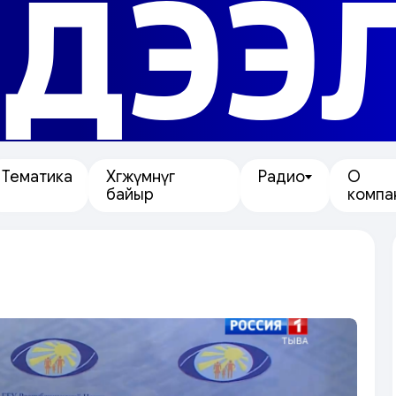
ДЭЭ
Тематика
Хөгжүмнүг
Радио
О
байыр
компа