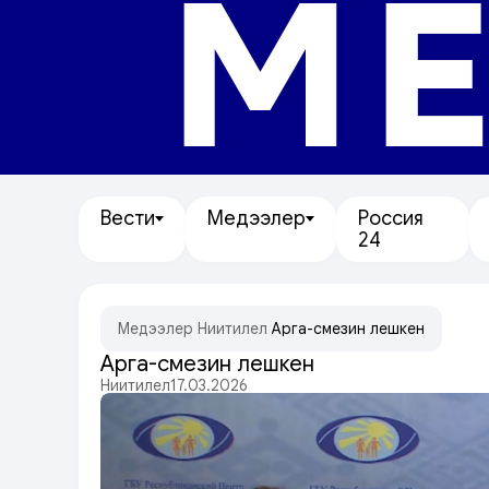
МЕ
Вести
Медээлер
Россия
24
Медээлер
/
Ниитилел
/
Арга-сүмезин үлешкен
Арга-сүмезин үлешкен
Ниитилел
17.03.2026