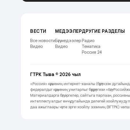
ВЕСТИ
МЕДЭЭЛЕР
ДРУГИЕ РАЗДЕЛЫ
Все новости
Бүгү медээлер
Радио
Видео
Видео
Тематика
Россия 24
ГТРК Тыва © 2026 чыл
«Россия» күрүнениң интернет-каналы (бүрүткээн дугайы
федералдыг күрүнениң унитарлыг бүдүрүлгези «Бүгү-Росси
Материалдарга бүгү эргелер, сайтыга парлаан, россиян
интеллектуалдыг өнчү дугайында делегей хоойлужудул
даа ажыглаары чүгле эрге-хоойлу ээзиниң (ВГТРК) чөпшэ