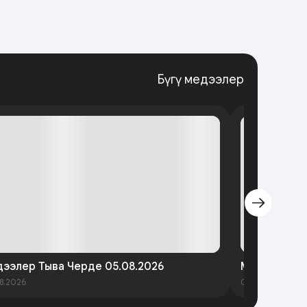
Бүгү медээлер
ээлер Тыва Черде 05.08.2026
Медээлер Т
8.2026
03.08.2026