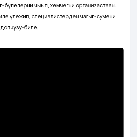
өг-бүлелерни чыып, хемчегни организастаан.
иле үлежип, специалистерден чагыг-сумени
 допчузу-биле.