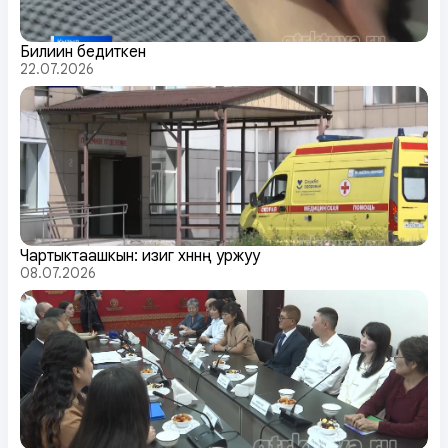
Билиин бедиткен
22.07.2026
Чартыктаашкын: изиг хүннүң уржуу
08.07.2026