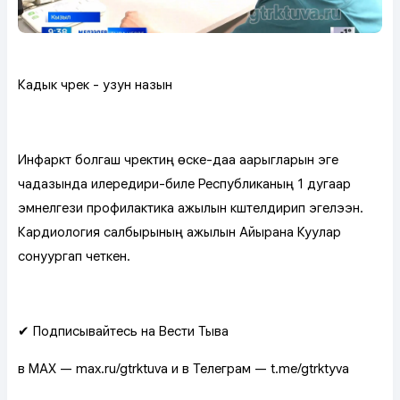
Кадык чүрек - узун назын
Инфаркт болгаш чүректиң өске-даа аарыгларын эге
чадазында илередири-биле Республиканың 1 дугаар
эмнелгези профилактика ажылын күштелдирип эгелээн.
Кардиология салбырының ажылын Айырана Куулар
сонуургап четкен.
✔ Подписывайтесь на Вести Тыва
в MAX — max.ru/gtrktuva и в Телеграм — t.me/gtrktyva