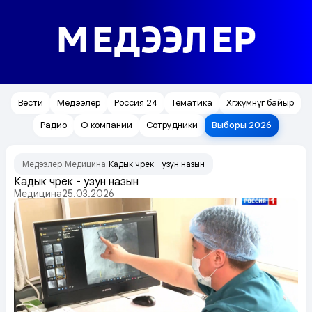
МЕДЭЭЛЕР
Вести
Медээлер
Россия 24
Тематика
Хөгжүмнүг байыр
Радио
О компании
Сотрудники
Выборы 2026
Медээлер
Медицина
Кадык чүрек - узун назын
/
/
Кадык чүрек - узун назын
Медицина
25.03.2026