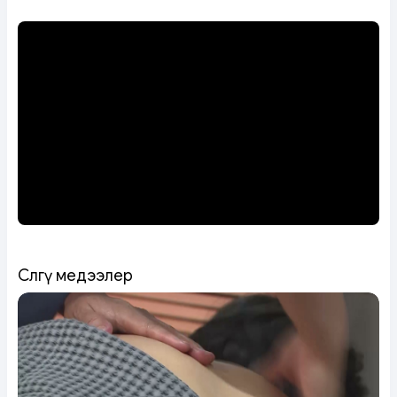
Сөөлгү медээлер