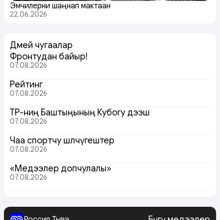
Эмчилерни шаңнап мактаан
22.06.2026
Дөмей чугаалар
Фронтудан байыр!
07.08.2026
Рейтинг
07.08.2026
ТР-ниң Баштыңының Кубогу дээш
07.08.2026
Чаа спортчу шөлчүгештер
07.08.2026
«Медээлер допчулалы»
07.08.2026
Бүгү медээлер
Россия Тыва