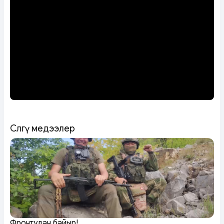
Сөөлгү медээлер
Фронтудан байыр!