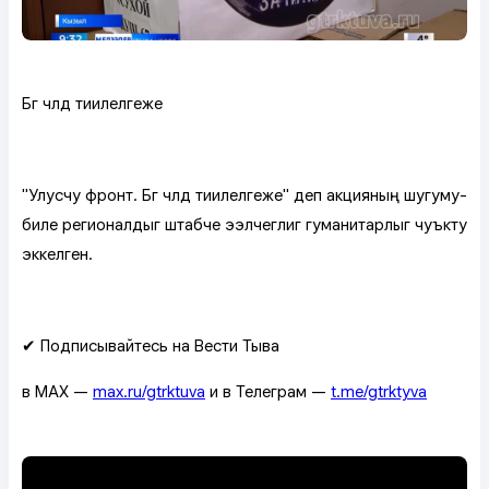
Бүгү чүүлдү тиилелгеже
"Улусчу фронт. Бүгү чүүлдү тиилелгеже" деп акцияның шугуму-
биле регионалдыг штабче ээлчеглиг гуманитарлыг чуъкту
эккелген.
✔ Подписывайтесь на Вести Тыва
в MAX —
max.ru/gtrktuva
и в Телеграм —
t.me/gtrktyva