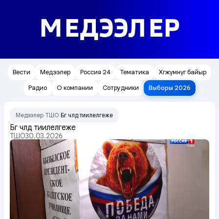
МЕДЭЭЛЕР
Вести
Медээлер
Россия 24
Тематика
Хөгжүмнүг байыр
Радио
О компании
Сотрудники
Выборы 2026
Медээлер
ТШО
Бүгү чүүлдү тиилелгеже
/
/
Бүгү чүүлдү тиилелгеже
ТШО
30.03.2026