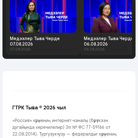
Медээлер Тыва Черде
Медээлер Тыва Черде
07.08.2026
06.08.2026
07.08.2026
06.08.2026
ГТРК Тыва © 2026 чыл
«Россия» күрүнениң интернет-каналы (бүрүткээн
дугайында херечилелир) Эл № ФС 77-59166 от
22.08.2014). Тургузукчузу — федералдыг күрүнениң