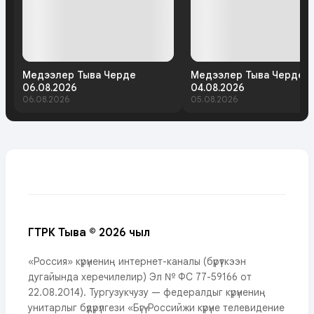
Медээлер Тыва Черде
Медээлер Тыва Черде
06.08.2026
04.08.2026
06.08.2026
05.08.2026
ГТРК Тыва © 2026 чыл
«Россия» күрүнениң интернет-каналы (бүрүткээн
дугайында херечилелир) Эл № ФС 77-59166 от
22.08.2014). Тургузукчузу — федералдыг күрүнениң
унитарлыг бүдүрүлгези «Бүгү-Российжи күрүне телевидение