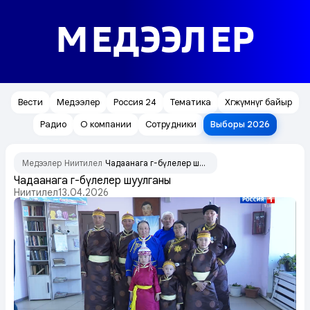
МЕДЭЭЛЕР
Вести
Медээлер
Россия 24
Тематика
Хөгжүмнүг байыр
Радио
О компании
Сотрудники
Выборы 2026
Медээлер
Ниитилел
Чадаанага өг-бүлелер шуулганы
/
/
Чадаанага өг-бүлелер шуулганы
Ниитилел
13.04.2026