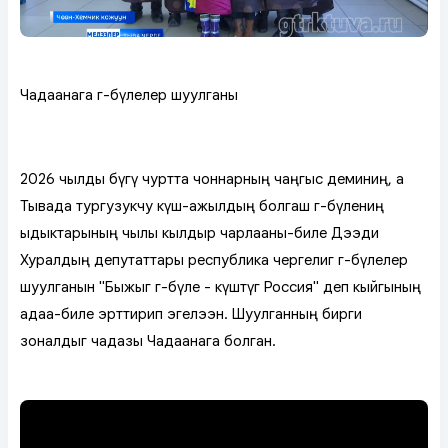
Чадаанага өг-бүлелер шуулганы
2026 чылды бүгү чуртта чоннарның чаңгыс деминиң, а
Тывада тургузукчу күш-ажылдың болгаш өг-бүлениң
ыдыктарының чылы кылдыр чарлааны-биле Дээди
Хуралдың депутаттары республика чергелиг өг-бүлелер
шуулганын "Быжыг өг-бүле - күштүг Россия" деп кыйгының
адаа-биле эрттирип эгелээн. Шуулганның бирги
зоналдыг чадазы Чадаанага болган.