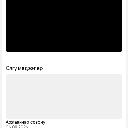
Сөөлгү медээлер
Аржааннар сезону
06.08.2026