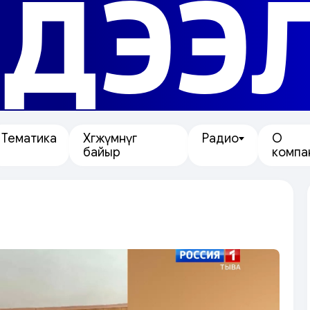
ДЭЭ
Тематика
Хөгжүмнүг
Радио
О
байыр
компа