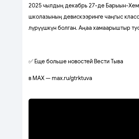
2025 чылдың декабрь 27-де Барыын-Хем
школазының девискээринге чаңгыс класс
өлүрүүшкүн болган. Аңаа хамаарыштыр ту
✅ Еще больше новостей Вести Тыва
в MAX — max.ru/gtrktuva