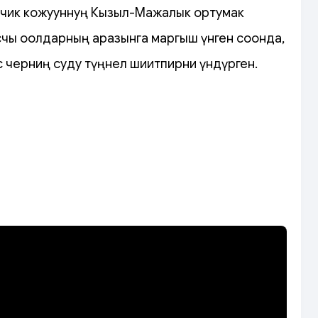
чик кожууннуң Кызыл-Мажалык ортумак
чы оолдарның аразынга маргыш үнген соонда,
с черниң суду түңнел шиитпирни үндүрген.