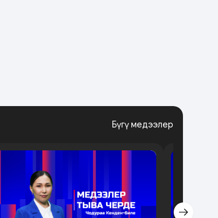
Бүгү медээлер