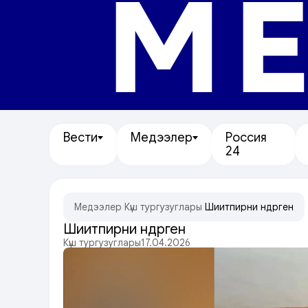
МЕ
Вести
Медээлер
Россия
24
Медээлер
/
Күш тургузуглары
/
Шиитпирни үндүрген
Шиитпирни үндүрген
Күш тургузуглары
17.04.2026