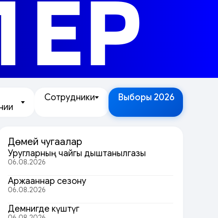
ЛЕР
Сотрудники
Выборы 2026
нии
Дөмей чугаалар
Уругларның чайгы дыштанылгазы
06.08.2026
Аржааннар сезону
06.08.2026
Демнигде күштүг
06.08.2026