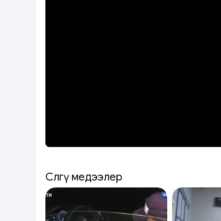
Сөөлгү медээлер