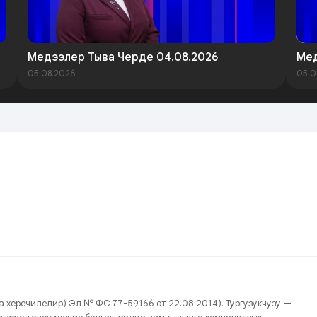
Медээлер Тыва Черде 04.08.2026
Мед
05.08.2026
05.0
нда херечилелир) Эл № ФС 77-59166 от 22.08.2014). Тургузукчузу —