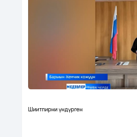
Шиитпирни үндүрген