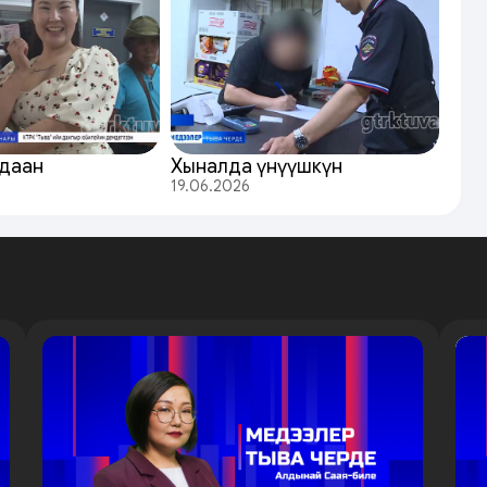
даан
Хыналда үнүүшкүн
19.06.2026