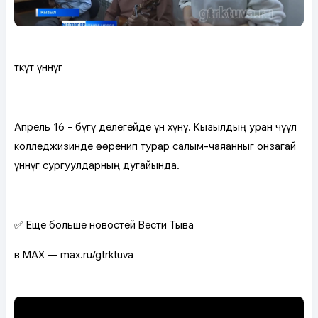
Өткүт үннүг
Апрель 16 - бүгү делегейде үн хүнү. Кызылдың уран чүүл
колледжизинде өөренип турар салым-чаяанныг онзагай
үннүг сургуулдарның дугайында.
✅ Еще больше новостей Вести Тыва
в MAX — max.ru/gtrktuva