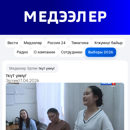
МЕДЭЭЛЕР
Вести
Медээлер
Россия 24
Тематика
Хөгжүмнүг байыр
Радио
О компании
Сотрудники
Выборы 2026
Медээлер
Эртем
Өткүт үннүг
/
/
Өткүт үннүг
Эртем
17.04.2026