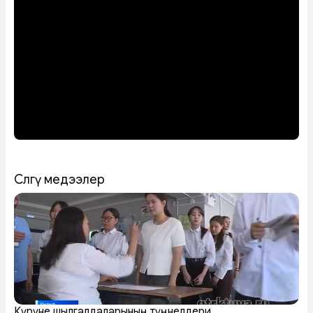
Сөөлгү медээлер
Күрүне шылгалдаларының түңнелдери