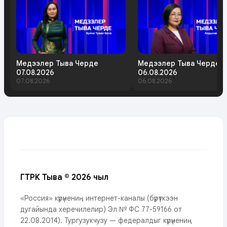
Медээлер Тыва Черде
Медээлер Тыва Черде
07.08.2026
06.08.2026
07.08.2026
06.08.2026
ГТРК Тыва © 2026 чыл
«Россия» күрүнениң интернет-каналы (бүрүткээн
дугайында херечилелир) Эл № ФС 77-59166 от
22.08.2014). Тургузукчузу — федералдыг күрүнениң