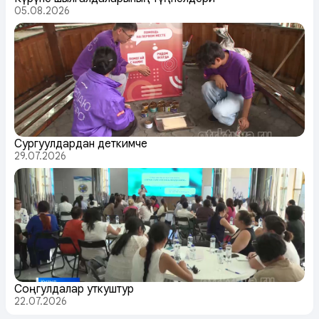
05.08.2026
Сургуулдардан деткимче
29.07.2026
Соңгулдалар уткуштур
22.07.2026