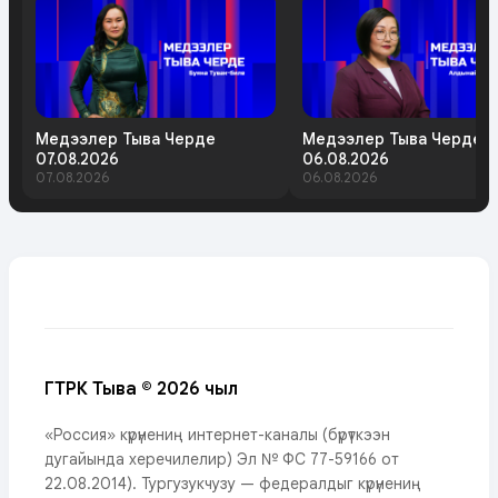
Медээлер Тыва Черде
Медээлер Тыва Черде
07.08.2026
06.08.2026
07.08.2026
06.08.2026
ГТРК Тыва © 2026 чыл
«Россия» күрүнениң интернет-каналы (бүрүткээн
дугайында херечилелир) Эл № ФС 77-59166 от
22.08.2014). Тургузукчузу — федералдыг күрүнениң