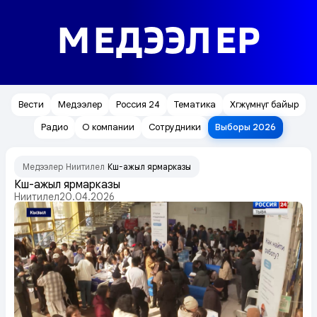
МЕДЭЭЛЕР
Вести
Медээлер
Россия 24
Тематика
Хөгжүмнүг байыр
Радио
О компании
Сотрудники
Выборы 2026
Медээлер
Ниитилел
Күш-ажыл ярмарказы
/
/
Күш-ажыл ярмарказы
Ниитилел
20.04.2026