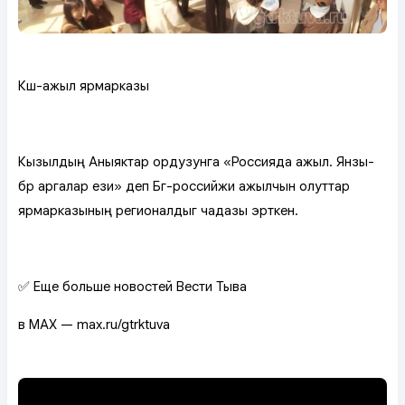
Күш-ажыл ярмарказы
Кызылдың Аныяктар ордузунга «Россияда ажыл. Янзы-
бүрү аргалар үези» деп Бүгү-российжи ажылчын олуттар
ярмарказының регионалдыг чадазы эрткен.
✅ Еще больше новостей Вести Тыва
в MAX — max.ru/gtrktuva