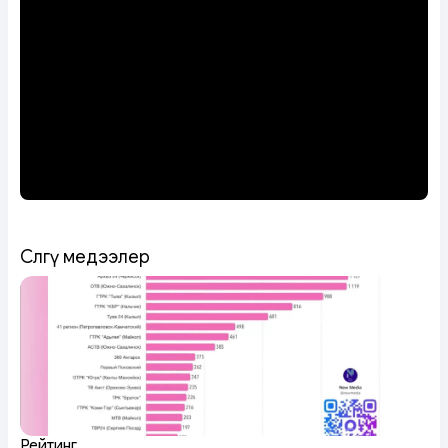
Сөөлгү медээлер
Рейтинг