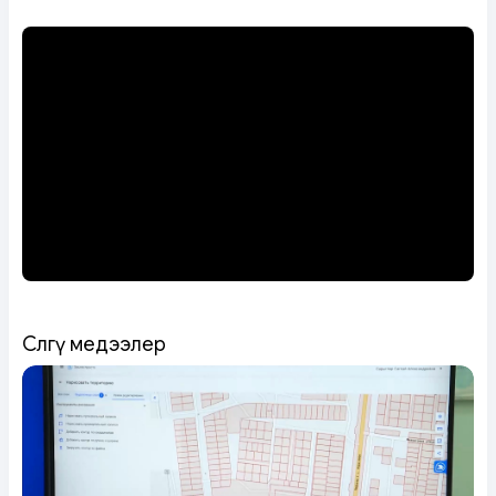
Сөөлгү медээлер