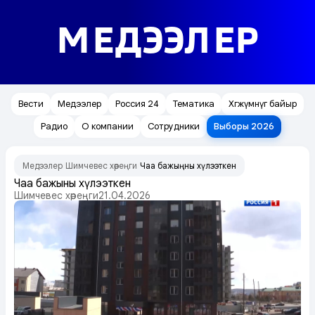
МЕДЭЭЛЕР
Вести
Медээлер
Россия 24
Тематика
Хөгжүмнүг байыр
Радио
О компании
Сотрудники
Выборы 2026
Медээлер
Шимчевес хөреңги
Чаа бажыңны хүлээткен
/
/
Чаа бажыңны хүлээткен
Шимчевес хөреңги
21.04.2026