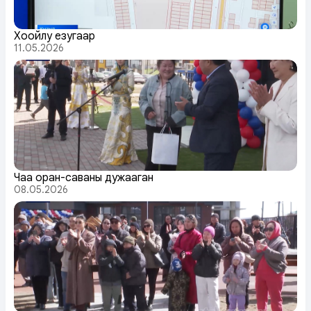
Хоойлу езугаар
11.05.2026
Чаа оран-саваны дужааган
08.05.2026