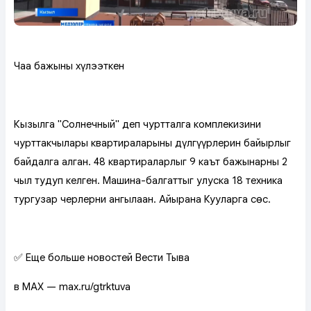
Чаа бажыңны хүлээткен
Кызылга "Солнечный" деп чуртталга комплекизиниң
чурттакчылары квартираларының дүлгүүрлерин байырлыг
байдалга алган. 48 квартираларлыг 9 каът бажыңнарны 2
чыл тудуп келген. Машина-балгаттыг улуска 18 техника
тургузар черлерни ангылаан. Айырана Кууларга сөс.
✅ Еще больше новостей Вести Тыва
в MAX — max.ru/gtrktuva