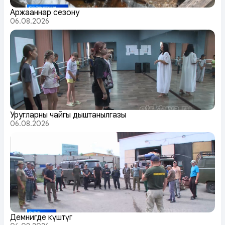
Аржааннар сезону
06.08.2026
Уругларның чайгы дыштанылгазы
06.08.2026
Демнигде күштүг