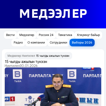
МЕДЭЭЛЕР
Вести
Медээлер
Россия 24
Тематика
Хөгжүмнүг байыр
Радио
О компании
Сотрудники
Выборы 2026
Медээлер
Ниитилел
15 чылдың ажылын түңнээн
/
/
15 чылдың ажылын түңнээн
Ниитилел
30.01.2026