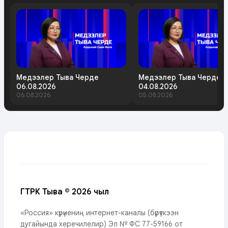
Медээлер Тыва Черде
Медээлер Тыва Черде
06.08.2026
04.08.2026
06.08.2026
05.08.2026
ГТРК Тыва © 2026 чыл
«Россия» күрүнениң интернет-каналы (бүрүткээн
дугайында херечилелир) Эл № ФС 77-59166 от