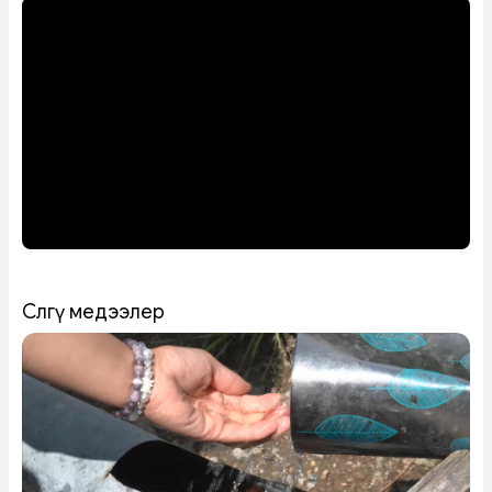
Сөөлгү медээлер