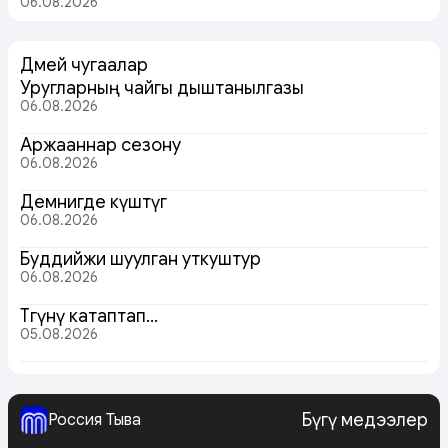
06.08.2026
Дөмей чугаалар
Уругларның чайгы дыштанылгазы
06.08.2026
Аржааннар сезону
06.08.2026
Демнигде күштүг
06.08.2026
Буддийжи шуулган уткуштур
06.08.2026
Төөгүнү катаптап…
05.08.2026
Бүгү медээлер
Россия Тыва