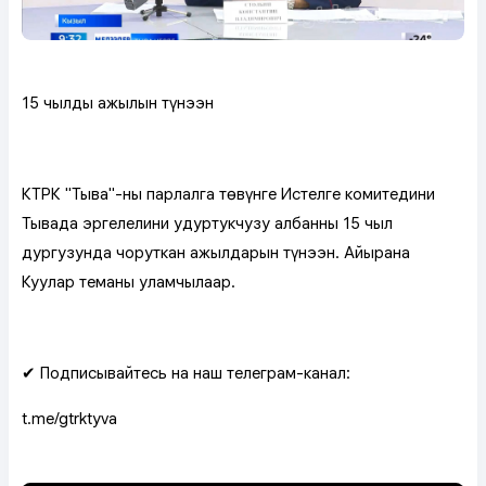
15 чылдың ажылын түңнээн
КТРК "Тыва"-ның парлалга төвүнге Истелге комитединиң
Тывада эргелелиниң удуртукчузу албанның 15 чыл
дургузунда чоруткан ажылдарын түңнээн. Айырана
Куулар теманы уламчылаар.
✔ Подписывайтесь на наш телеграм-канал:
t.me/gtrktyva