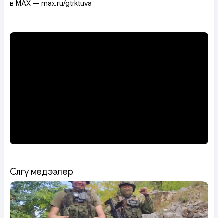
в MAX — max.ru/gtrktuva
Сөөлгү медээлер