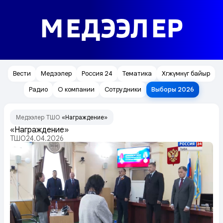
МЕДЭЭЛЕР
Вести
Медээлер
Россия 24
Тематика
Хөгжүмнүг байыр
Радио
О компании
Сотрудники
Выборы 2026
Медээлер
ТШО
«Награждение»
/
/
«Награждение»
ТШО
24.04.2026