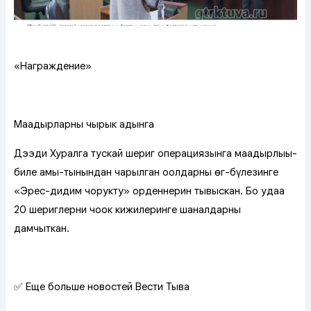
«Награждение»
Маадырларның чырык адынга
Дээди Хуралга тускай шериг операциязынга маадырлыы-
биле амы-тынындан чарылган оолдарның өг-бүлезинге
«Эрес-дидим чоруктуң» орденнерин тывыскан. Бо удаа
20 шериглерниң чоок кижилеринге шаңналдарны
дамчыткан.
✅ Еще больше новостей Вести Тыва