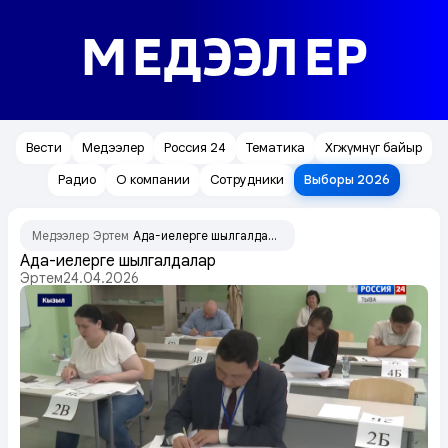
МЕДЭЭЛЕР
Вести
Медээлер
Россия 24
Тематика
Хөгжүмнүг байыр
Радио
О компании
Сотрудники
Выборы 2026
Медээлер
Эртем
Ада-иелерге шылгалдалар
/
/
Ада-иелерге шылгалдалар
Эртем
24.04.2026