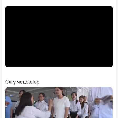
Сөөлгү медээлер