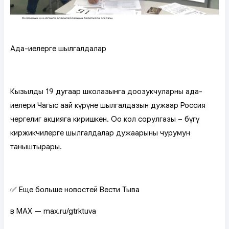
Ада-иелерге шылгалдалар
Кызылдың 19 дугаар школазынга доозукчуларның ада-
иелери Чаңгыс аай күрүне шылгалдазын дужаар Россия
чергелиг акцияга киришкен. Ооң кол сорулгазы – бүгү
киржикчилерге шылгалдалар дужаарының чурумун
таныштырары.
✅ Еще больше новостей Вести Тыва
в MAX — max.ru/gtrktuva