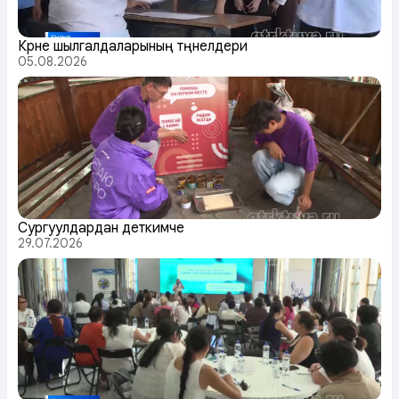
Күрүне шылгалдаларының түңнелдери
05.08.2026
Сургуулдардан деткимче
29.07.2026