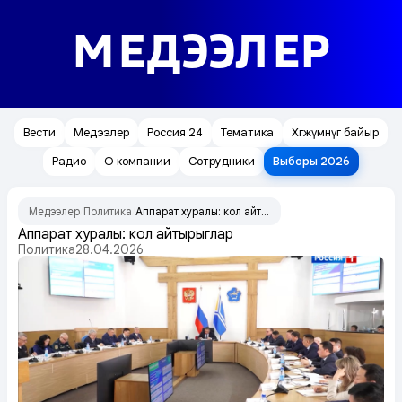
МЕДЭЭЛЕР
Вести
Медээлер
Россия 24
Тематика
Хөгжүмнүг байыр
Радио
О компании
Сотрудники
Выборы 2026
Медээлер
Политика
Аппарат хуралы: кол айтырыглар
/
/
Аппарат хуралы: кол айтырыглар
Политика
28.04.2026