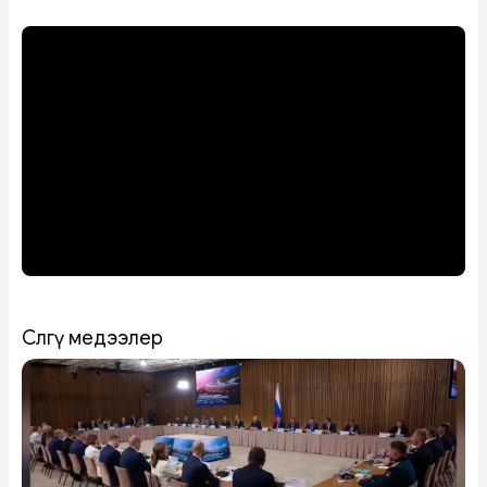
Сөөлгү медээлер