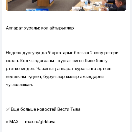
Аппарат хуралы: кол айтырыглар
Неделя дургузунда 9 арга-арыг болгаш 2 хову өрттери
өөскээн. Кол чылдагааны - кургаг сиген биле бокту
өртеткенинден. Чазактың аппарат хуралынга эрткен
неделяны түңнеп, бурунгаар кылыр ажылдарны
чугаалашкан.
✅ Еще больше новостей Вести Тыва
в MAX — max.ru/gtrktuva