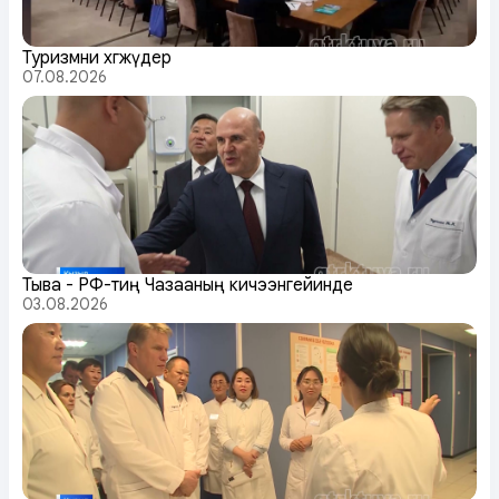
Туризмни хөгжүдер
07.08.2026
Тыва - РФ-тиң Чазааның кичээнгейинде
03.08.2026