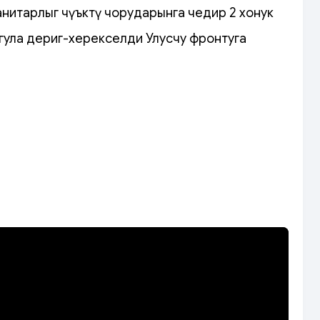
анитарлыг чүъктү чорударынга чедир 2 хонук
угула дериг-херекселди Улусчу фронтуга