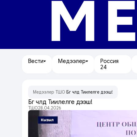
МЕ
Вести
Медээлер
Россия
24
Медээлер
/
ТШО
/
Бүгү чүүлдү Тиилелге дээш!
Бүгү чүүлдү Тиилелге дээш!
ТШО
28.04.2026