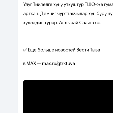
Улуг Тиилелге хүнү уткуштур ТШО-же гум
арткан. Демниг чурттакчылар хүн бүрү ч
хүлээдип турар. Алдынай Сааяга сөс.
✅ Еще больше новостей Вести Тыва
в MAX — max.ru/gtrktuva