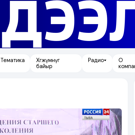
ДЭЭ
Тематика
Хөгжүмнүг
Радио
О
байыр
компа