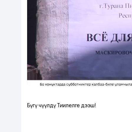
Бүгү чүүлдү Тиилелге дээш!