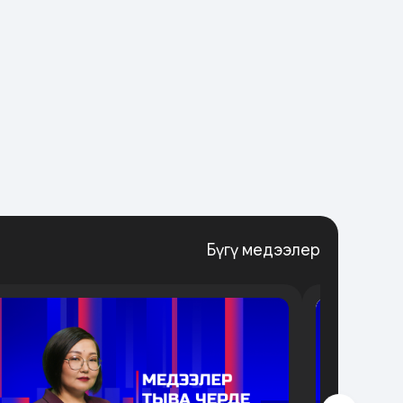
Бүгү медээлер