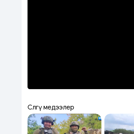
Сөөлгү медээлер