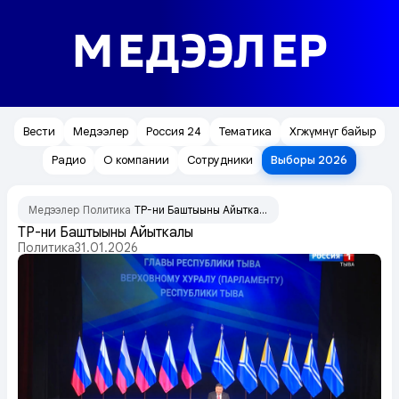
МЕДЭЭЛЕР
Вести
Медээлер
Россия 24
Тематика
Хөгжүмнүг байыр
Радио
О компании
Сотрудники
Выборы 2026
Медээлер
Политика
ТР-ниң Баштыңының Айыткалы
/
/
ТР-ниң Баштыңының Айыткалы
Политика
31.01.2026