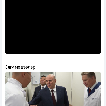
Сөөлгү медээлер