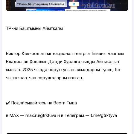
ТР-ниң Баштыңының Айыткалы
Виктор Көк-оол аттыг национал театрга Тываның Баштыңы
Владислав Ховалыг Дээди Хуралга чылдың Айтыкалын
кылган. 2025 чылда чоруттунган ажылдарны түңнеп, бо
чылче чаа-чаа сорулгаларны салган.
✔️ Подписывайтесь на Вести Тыва
в MAX — max.ru/gtrktuva и в Телеграм — t.me/gtrktyva