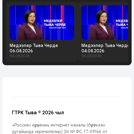
Медээлер Тыва Черде
Медээлер Тыва Черде
06.08.2026
04.08.2026
06.08.2026
05.08.2026
ГТРК Тыва © 2026 чыл
«Россия» күрүнениң интернет-каналы (бүрүткээн
дугайында херечилелир) Эл № ФС 77-59166 от