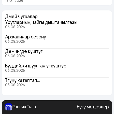
13.07.2026
Дөмей чугаалар
Уругларның чайгы дыштанылгазы
06.08.2026
Аржааннар сезону
06.08.2026
Демнигде күштүг
06.08.2026
Буддийжи шуулган уткуштур
06.08.2026
Төөгүнү катаптап…
05.08.2026
Бүгү медээлер
Россия Тыва