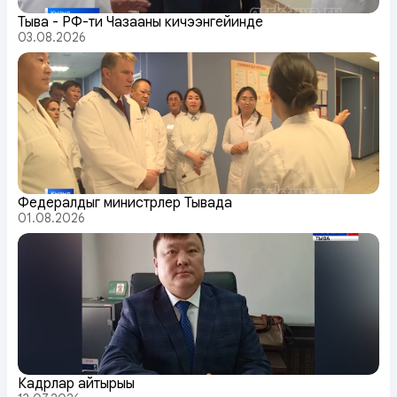
Тыва - РФ-тиң Чазааның кичээнгейинде
03.08.2026
Федералдыг министрлер Тывада
01.08.2026
Кадрлар айтырыы