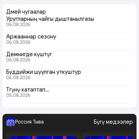
Дөмей чугаалар
Уругларның чайгы дыштанылгазы
06.08.2026
Аржааннар сезону
06.08.2026
Демнигде күштүг
06.08.2026
Буддийжи шуулган уткуштур
06.08.2026
Төөгүнү катаптап…
05.08.2026
Бүгү медээлер
Россия Тыва