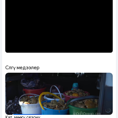
Сөөлгү медээлер
Кат, мөөгү сезону