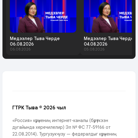
Медээлер Тыва Черде
Медээлер Тыва Черде
06.08.2026
04.08.2026
06.08.2026
05.08.2026
ГТРК Тыва © 2026 чыл
«Россия» күрүнениң интернет-каналы (бүрүткээн
дугайында херечилелир) Эл № ФС 77-59166 от
22.08.2014). Тургузукчузу — федералдыг күрүнениң