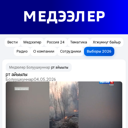
МЕДЭЭЛЕР
Вести
Медээлер
Россия 24
Тематика
Хөгжүмнүг байыр
Радио
О компании
Сотрудники
Выборы 2026
Медээлер
Болуушкуннар
Өрт айыылы
/
/
Өрт айыылы
Болуушкуннар
04.05.2026