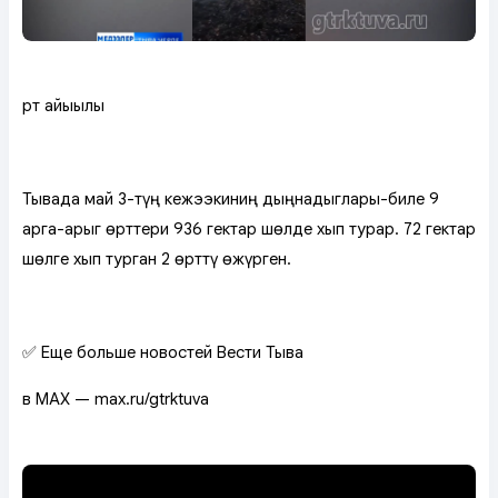
Өрт айыылы
Тывада май 3-түң кежээкиниң дыңнадыглары-биле 9
арга-арыг өрттери 936 гектар шөлде хып турар. 72 гектар
шөлге хып турган 2 өрттү өжүрген.
✅ Еще больше новостей Вести Тыва
в MAX — max.ru/gtrktuva