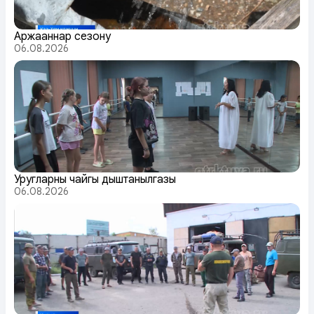
Аржааннар сезону
06.08.2026
Уругларның чайгы дыштанылгазы
06.08.2026