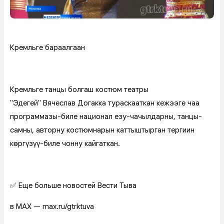
Кремльге бараалгаан
Кремльге танцы болгаш костюм театры
"Эдегей" Вячеслав Доңгакка тураскааткан кежээге чаа
программазы-биле национал езу-чаңчылдарны, танцы-
самны, авторнуң костюмнарын каттыштырган тергиин
көргүзүү-биле чонну кайгаткан.
✅ Еще больше новостей Вести Тыва
в MAX — max.ru/gtrktuva