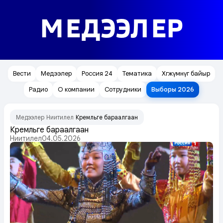
МЕДЭЭЛЕР
Вести
Медээлер
Россия 24
Тематика
Хөгжүмнүг байыр
Радио
О компании
Сотрудники
Выборы 2026
Медээлер
Ниитилел
Кремльге бараалгаан
/
/
Кремльге бараалгаан
Ниитилел
04.05.2026