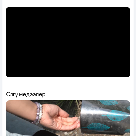
Сөөлгү медээлер