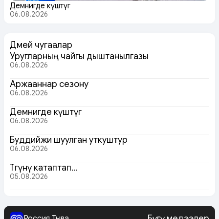
Демнигде күштүг
06.08.2026
Дөмей чугаалар
Уругларның чайгы дыштанылгазы
06.08.2026
Аржааннар сезону
06.08.2026
Демнигде күштүг
06.08.2026
Буддийжи шуулган уткуштур
06.08.2026
Төөгүнү катаптап…
05.08.2026
Бүгү медээлер
Россия Тыва