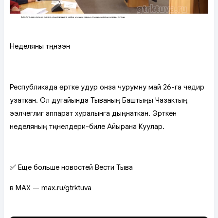
Неделяны түңнээн
Республикада өртке удур онза чурумну май 26-га чедир
узаткан. Ол дугайында Тываның Баштыңы Чазактың
ээлчеглиг аппарат хуралынга дыңнаткан. Эрткен
неделяның түңнелдери-биле Айырана Куулар.
✅ Еще больше новостей Вести Тыва
в MAX — max.ru/gtrktuva