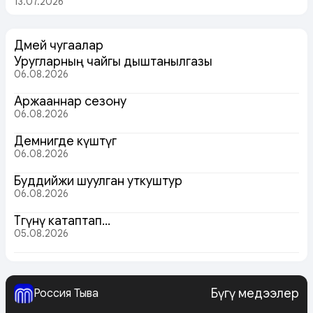
13.07.2026
Дөмей чугаалар
Уругларның чайгы дыштанылгазы
06.08.2026
Аржааннар сезону
06.08.2026
Демнигде күштүг
06.08.2026
Буддийжи шуулган уткуштур
06.08.2026
Төөгүнү катаптап…
05.08.2026
Бүгү медээлер
Россия Тыва