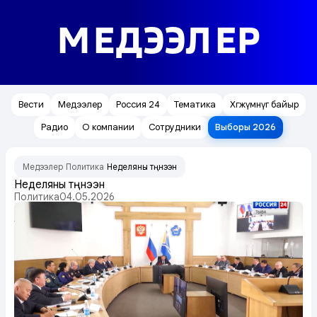
МЕДЭЭЛЕР
Вести
Медээлер
Россия 24
Тематика
Хөгжүмнүг байыр
Радио
О компании
Сотрудники
Выборы 2026
Медээлер
Политика
Неделяны түңнээн
/
/
Неделяны түңнээн
Политика
04.05.2026