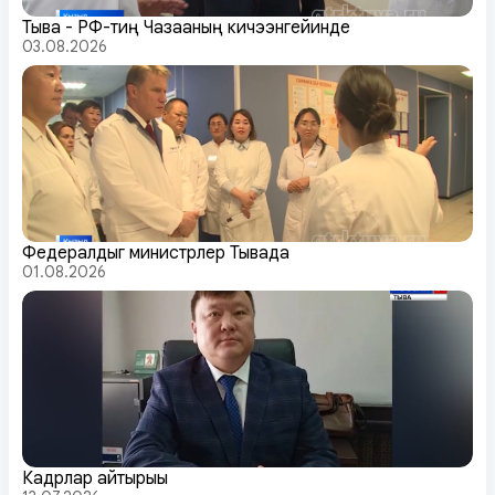
Тыва - РФ-тиң Чазааның кичээнгейинде
03.08.2026
Федералдыг министрлер Тывада
01.08.2026
Кадрлар айтырыы