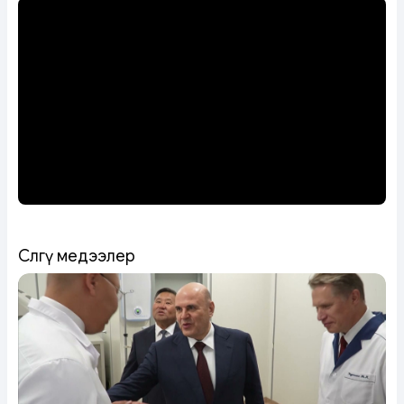
Сөөлгү медээлер