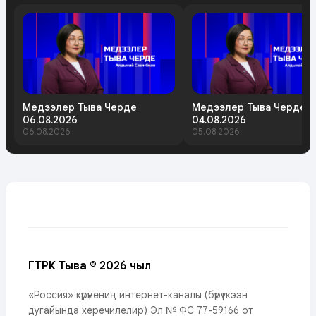
Медээлер Тыва Черде
Медээлер Тыва Черде
06.08.2026
04.08.2026
06.08.2026
05.08.2026
ГТРК Тыва © 2026 чыл
«Россия» күрүнениң интернет-каналы (бүрүткээн
дугайында херечилелир) Эл № ФС 77-59166 от