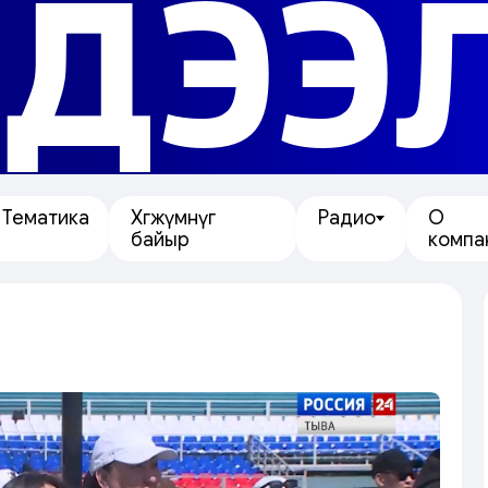
ДЭЭ
Тематика
Хөгжүмнүг
Радио
О
байыр
компа