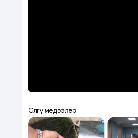
Сөөлгү медээлер