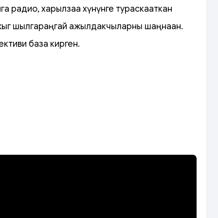
га радио, харылзаа хүнүнге тураскааткан
ажыг шылгараңгай ажылдакчыларны шаңнаан.
ктиви база кирген.