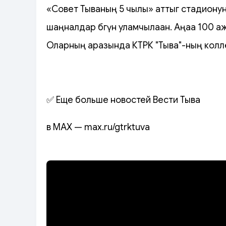
«Совет Тываның 5 чылы» аттыг стадионун
шаңналдар бөгүн уламчылаан. Аңаа 100 
Оларның аразында КТРК "Тыва"-ның колле
✅ Еще больше новостей Вести Тыва
в MAX — max.ru/gtrktuva