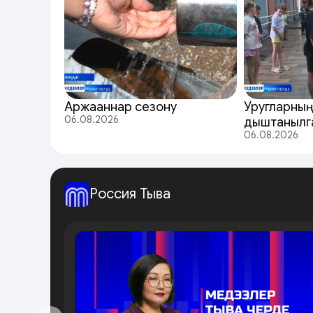
Аржааннар сезону
Уругларның
06.08.2026
дыштанылг
06.08.2026
Россия Тыва