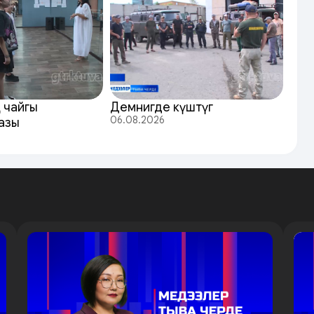
 чайгы
Демнигде күштүг
06.08.2026
азы