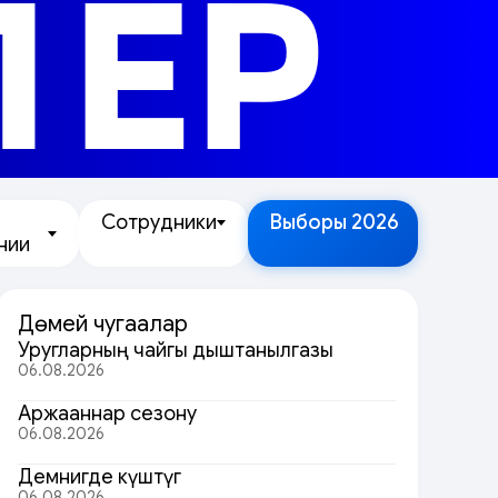
ЛЕР
Сотрудники
Выборы 2026
нии
Дөмей чугаалар
Уругларның чайгы дыштанылгазы
06.08.2026
Аржааннар сезону
06.08.2026
Демнигде күштүг
06.08.2026