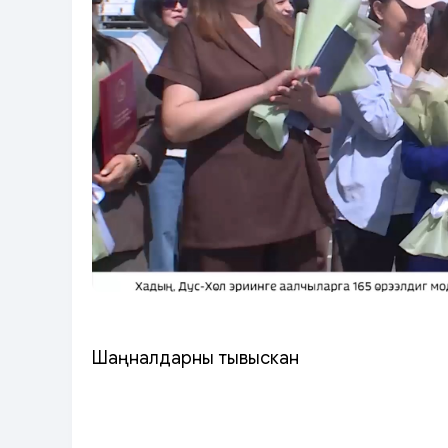
Шаңналдарны тывыскан