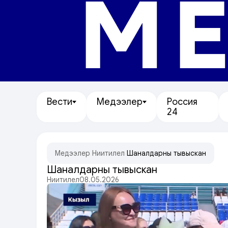
МЕ
Вести
Медээлер
Россия
24
Медээлер
/
Ниитилел
/
Шаңналдарны тывыскан
Шаңналдарны тывыскан
Ниитилел
08.05.2026