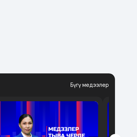
Бүгү медээлер