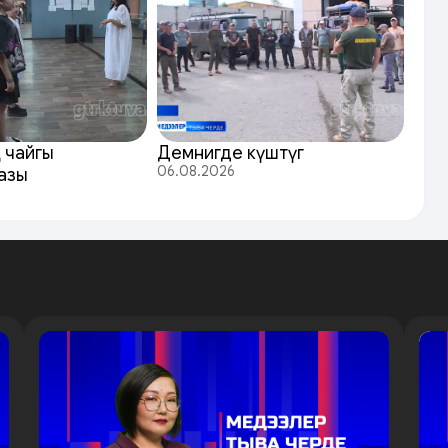
 чайгы
Демнигде күштүг
06.08.2026
азы