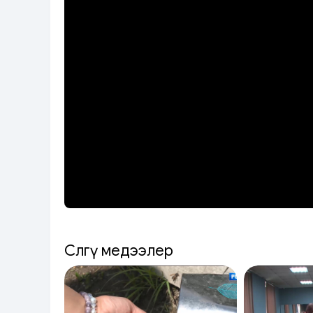
Сөөлгү медээлер