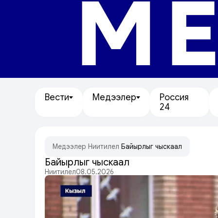
МЕ
Вести
Медээлер
Россия
24
Медээлер
/
Ниитилел
/
Байырлыг чыскаал
Байырлыг чыскаал
Ниитилел
08.05.2026