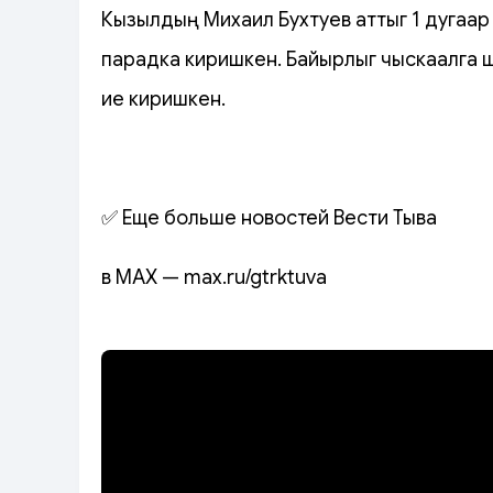
Кызылдың Михаил Бухтуев аттыг 1 дугаар
парадка киришкен. Байырлыг чыскаалга ш
ие киришкен.
✅ Еще больше новостей Вести Тыва
в MAX — max.ru/gtrktuva