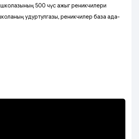
 школазының 500 чүс ажыг өөреникчилери
коланың удуртулгазы, өөреникчилер база ада-