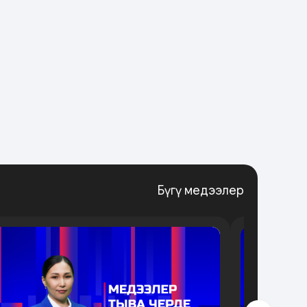
Бүгү медээлер