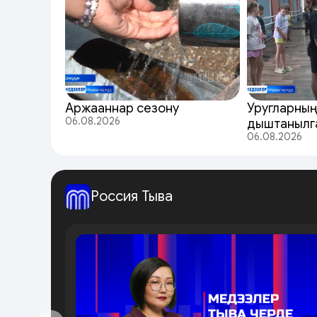
Аржааннар сезону
Уругларның
06.08.2026
дыштанылг
06.08.2026
Россия Тыва