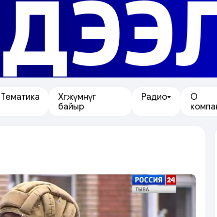
ДЭЭ
Тематика
Хөгжүмнүг
Радио
О
байыр
компа