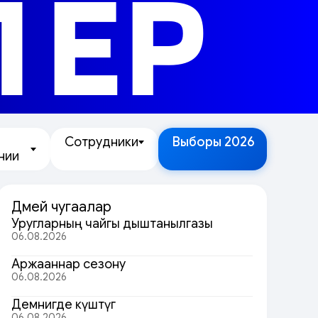
ЛЕР
Сотрудники
Выборы 2026
нии
Дөмей чугаалар
Уругларның чайгы дыштанылгазы
06.08.2026
Аржааннар сезону
06.08.2026
Демнигде күштүг
06.08.2026