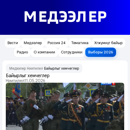
МЕДЭЭЛЕР
Вести
Медээлер
Россия 24
Тематика
Хөгжүмнүг байыр
Радио
О компании
Сотрудники
Выборы 2026
Медээлер
Ниитилел
Байырлыг хемчеглер
/
/
Байырлыг хемчеглер
Ниитилел
11.05.2026