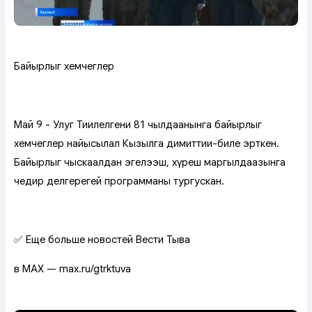
Байырлыг хемчеглер
Май 9 - Улуг Тиилелгениң 81 чылдаанынга байырлыг
хемчеглер найысылал Кызылга диңмиттии-биле эрткен.
Байырлыг чыскаалдан эгелээш, хүреш маргылдаазынга
чедир делгереңгей программаны тургускан.
✅ Еще больше новостей Вести Тыва
в MAX — max.ru/gtrktuva