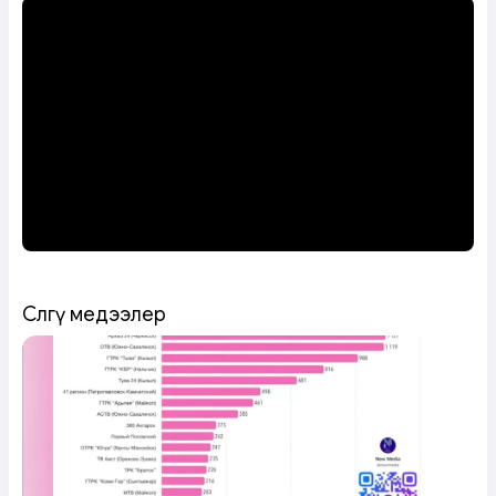
Сөөлгү медээлер