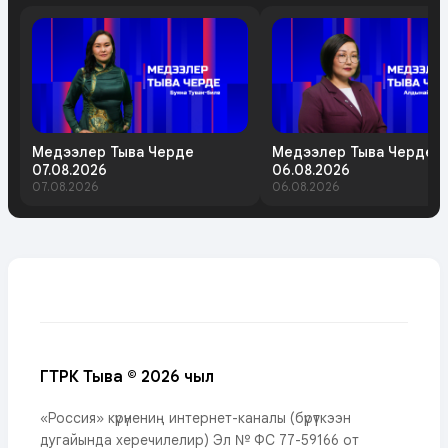
Медээлер Тыва Черде
Медээлер Тыва Черде
07.08.2026
06.08.2026
07.08.2026
06.08.2026
ГТРК Тыва © 2026 чыл
«Россия» күрүнениң интернет-каналы (бүрүткээн
дугайында херечилелир) Эл № ФС 77-59166 от