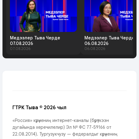
Медээлер Тыва Черде
Медээлер Тыва Черде
07.08.2026
06.08.2026
07.08.2026
06.08.2026
ГТРК Тыва © 2026 чыл
«Россия» күрүнениң интернет-каналы (бүрүткээн
дугайында херечилелир) Эл № ФС 77-59166 от
22.08.2014). Тургузукчузу — федералдыг күрүнениң