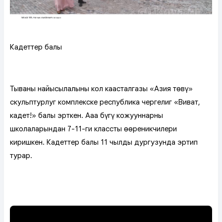
Кадеттер балы
Тываның найысылалының кол каасталгазы «Азия төвү»
скульптурлуг комплекске республика чергелиг «Виват,
кадет!» балы эрткен. Аңаа бүгү кожууннарның
школаларындан 7-11-ги класстың өөреникчилери
киришкен. Кадеттер балы 11 чылдың дургузунда эртип
турар.