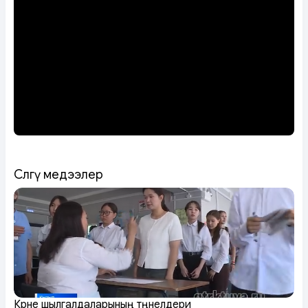
Сөөлгү медээлер
Күрүне шылгалдаларының түңнелдери