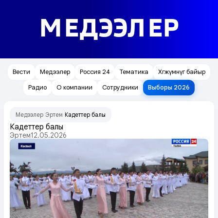
МЕДЭЭЛЕР
Вести
Медээлер
Россия 24
Тематика
Хөгжүмнүг байыр
Радио
О компании
Сотрудники
Выборы 2026
Медээлер
Эртем
Кадеттер балы
/
/
Кадеттер балы
Эртем
12.05.2026