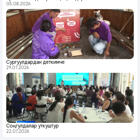
05.08.2026
Сургуулдардан деткимче
29.07.2026
Соңгулдалар уткуштур
22.07.2026